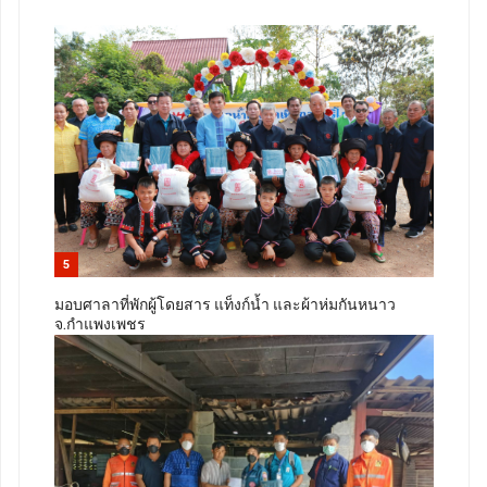
5
มอบศาลาที่พักผู้โดยสาร แท็งก์น้ำ และผ้าห่มกันหนาว
จ.กำแพงเพชร