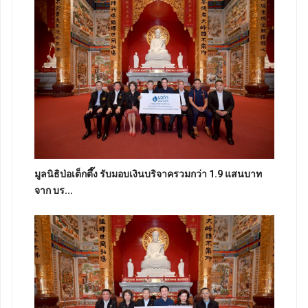
มูลนิธิป่อเต็กตึ๊ง รับมอบเงินบริจาครวมกว่า 1.9 แสนบาท
จาก บร...