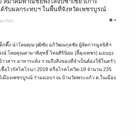
ับ สมาคมพาณิชย์พ่งไล้จับซาเซียวเกาะ
ด้รับผลกระทบฯ ในพื้นที่จังหวัดเพชรบูรณ์
ายน 2563
็กตึ๊ง นำโดยคุณวุฒิชัย อภิวัฒนกุลชัย ผู้จัดการมูลนิธิฯ
์ โดยคุณดามาพิสุทธิ์ ไทยศิรินิยม (ลี้คุงเพชร) มอบถุง
ข้าวสาร อาหารแห้ง รวมถึงสิ่งของที่จำเป็นต้องใช้ในครัว
เชื้อไวรัสโคโรนา 2019 หรือโรคโควิด-19 จำนวน 235
ีเมืองเพชรบูรณ์ ร่วมมอบฯ ณ บ้านวัดพระแก้ว ต.ในเมือง