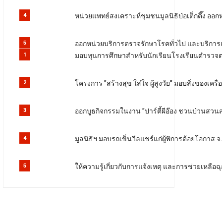
หน่วยแพทย์สงเคราะห์ชุมชนมูลนิธิป่อเต็กตึ๊ง ออ
4
ออกหน่วยบริการตรวจรักษาโรคทั่วไป และบริการ
5
มอบทุนการศึกษาสำหรับนักเรียนโรงเรียนตำรวจตร
1
โครงการ "สร้างสุข ใส่ใจ ผู้สูงวัย" มอบสิ่งของเครื
2
ออกบูธกิจกรรมในงาน "ปาร์ตี้ผีอ๊อง ชวนป่วนสวนส
3
มูลนิธิฯ มอบรถเข็นวีลแชร์แก่ผู้พิการด้อยโอกาส จ
4
ให้ความรู้เกี่ยวกับการแจ้งเหตุ และการช่วยเหลือฉุก
5