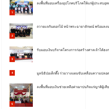
ลงพื้นที่มอบเครื่องอุปโภคบริโภคให้แก่ผู้ประสบอุท
1
ถวายแจกันดอกไม้ หน้าพระฉายาลักษณ์ พร้อมลง
2
รับมอบเงินบริจาคโครงการก่อสร้างศาลเจ้าไต้ฮงกง
3
มูลนิธิป่อเต็กตึ๊ง ร่วมวางแผนขับเคลื่อนความป
4
ลงพื้นที่มอบเงินช่วยเหลือค่าฌาปนกิจแก่ญาติผู้เสี
5