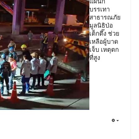
แผนก
บรรเทา
สาธารณภัย
มูลนิธิป่อ
เต็กตึ๊ง ช่วย
เหลือผู้บาด
เจ็บ เหตุตก
ที่สูง