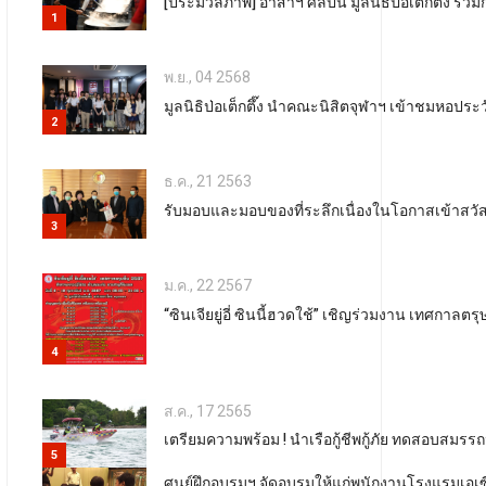
[ประมวลภาพ] อาสาฯ ศิลปิน มูลนิธิป่อเต็กตึ๊ง ร
1
พ.ย., 04 2568
มูลนิธิป่อเต็กตึ๊ง นำคณะนิสิตจุฬาฯ เข้าชมหอประวัติ
2
ธ.ค., 21 2563
รับมอบและมอบของที่ระลึกเนื่องในโอกาสเข้าสวัส
3
ม.ค., 22 2567
“ซินเจียยู่อี่ ซินนี้ฮวดใช้” เชิญร่วมงาน เทศกาลตร
4
ส.ค., 17 2565
เตรียมความพร้อม ! นำเรือกู้ชีพกู้ภัย ทดสอบสม
5
ศูนย์ฝึกอบรมฯ จัดอบรมให้แก่พนักงานโรงแรมเอเซ