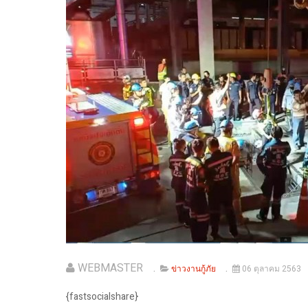
WEBMASTER
ข่าวงานกู้ภัย
06 ตุลาคม 2563
{fastsocialshare}