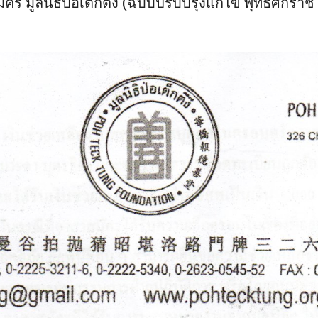
คร มูลนิธิป่อเต็กตึ๊ง (ฉบับปรับปรุงแก้ไข พุทธศักราช