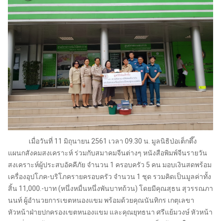
เมื่อวันที่ 11 มิถุนายน 2561 เวลา 09.30 น. มูลนิธิป่อเต็กตึ๊ง
แผนกสังคมสงเคราะห์ ร่วมกับสมาคมจีนต่างๆ หนังสือพิมพ์จีนรายวัน
สงเคราะห์ผู้ประสบอัคคีภัย จำนวน 1 ครอบครัว 5 คน มอบเงินสดพร้อม
เครื่องอุปโภค-บริโภครายครอบครัว จำนวน 1 ชุด รวมคิดเป็นมูลค่าทั้ง
สิ้น 11,000.-บาท (หนึ่งหมื่นหนึ่งพันบาทถ้วน) โดยมีคุณสุธน สุวรรณภา
นนท์ ผู้อำนวยการเขตหนองแขม พร้อมด้วยคุณนันทิกร เกตุเลขา
หัวหน้าฝ่ายปกครองเขตหนองแขม และคุณยุทธนา ศรีแย้มวงษ์ หัวหน้า