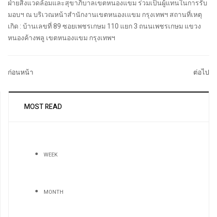
ฝ่ายสิ่งแวดล้อมและสุขาภิบาลเขตหนองแขม ร่วมเป็นผู้แทนในการรับ
มอบฯ ณ บริเวณหน้าสำนักงานเขตหนองเแขม กรุงเทพฯ สถานที่เหตุ
เกิด : บ้านเลขที่ 89 ซอยเพชรเกษม 110 แยก 3 ถนนเพชรเกษม แขวง
หนองค้างพลู เขตหนองแขม กรุงเทพฯ
ก่อนหน้า
ต่อไป
MOST READ
WEEK
MONTH