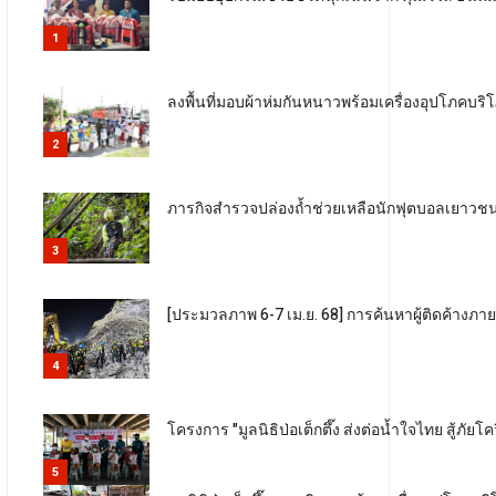
1
ลงพื้นที่มอบผ้าห่มกันหนาวพร้อมเครื่องอุปโภคบริ
2
ภารกิจสำรวจปล่องถ้ำช่วยเหลือนักฟุตบอลเยาว
3
[ประมวลภาพ 6-7 เม.ย. 68] การค้นหาผู้ติดค้างภ
4
โครงการ "มูลนิธิป่อเต็กตึ๊ง ส่งต่อน้ำใจไทย สู้ภ
5