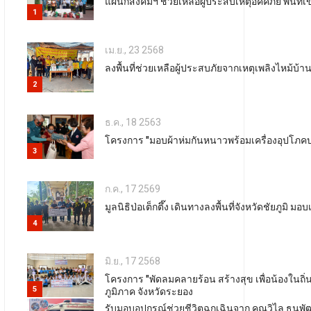
แผนกสังคมฯ ช่วยเหลือผู้ประสบเหตุอัคคีภัย พื้นท
1
เม.ย., 23 2568
ลงพื้นที่ช่วยเหลือผู้ประสบภัยจากเหตุเพลิงไหม้
2
ธ.ค., 18 2563
โครงการ "มอบผ้าห่มกันหนาวพร้อมเครื่องอุปโภคบ
3
ก.ค., 17 2569
มูลนิธิป่อเต็กตึ๊ง เดินทางลงพื้นที่จังหวัดชัยภูม
4
มิ.ย., 17 2568
โครงการ "พัดลมคลายร้อน สร้างสุข เพื่อน้องในถิ่
5
ภูมิภาค จังหวัดระยอง
รับมอบอุปกรณ์ช่วยชีวิตฉุกเฉินจาก คุณวิไล ธน