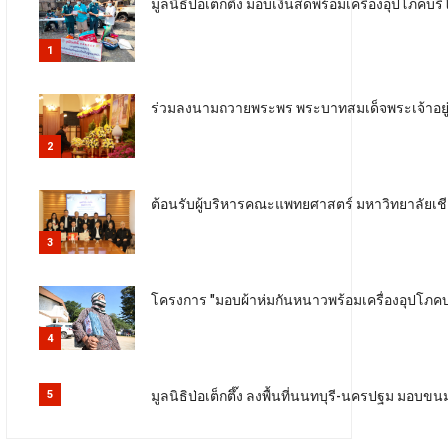
มูลนิธิป่อเต็กตึ๊ง มอบเงินสดพร้อมเครื่องอุปโภคบริ
1
ร่วมลงนามถวายพระพร พระบาทสมเด็จพระเจ้าอยู่ห
2
ต้อนรับผู้บริหารคณะแพทยศาสตร์ มหาวิทยาลัยเ
3
โครงการ "มอบผ้าห่มกันหนาวพร้อมเครื่องอุปโภคบริ
4
มูลนิธิป่อเต็กตึ๊ง ลงพื้นที่นนทบุรี-นครปฐม มอบ
5