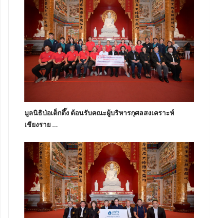
มูลนิธิป่อเต็กตึ๊ง ต้อนรับคณะผู้บริหารกุศลสงเคราะห์
เชียงราย ...