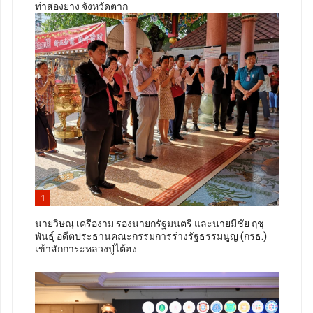
ท่าสองยาง จังหวัดตาก
1
นายวิษณุ เครืองาม รองนายกรัฐมนตรี และนายมีชัย ฤชุ
พันธุ์ อดีตประธานคณะกรรมการร่างรัฐธรรมนูญ (กรธ.)
เข้าสักการะหลวงปู่ไต้ฮง