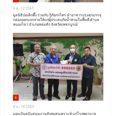
ส.ค., 12 2565
มูลนิธิป่อเต็กตึ๊ง ร่วมกับ กู้ภัยกกไทร นำอาหารปรุงสุกบรรจุ
กล่องออกแจกจ่ายให้แก่ผู้ประสบภัยน้ำท่วมในพื้นที่ ตำบล
หนองไขว่ อำเภอหล่มสัก จังหวัดเพชรบูรณ์
5
มี.ค., 18 2563
มอบเงินสนับสนุนงานสังคมสงเคราะห์ แก่โรงพยาบาล