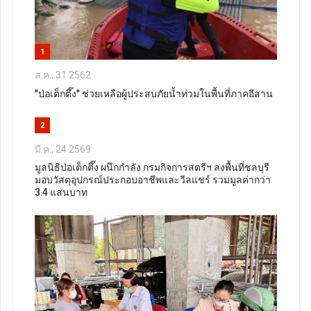
1
ส.ค., 31 2562
"ป่อเต็กตึ๊ง" ช่วยเหลือผู้ประสบภัยน้ำท่วมในพื้นที่ภาคอีสาน
2
มี.ค., 24 2569
มูลนิธิป่อเต็กตึ๊ง ผนึกกำลัง กรมกิจการสตรีฯ ลงพื้นที่ชลบุรี
มอบวัสดุอุปกรณ์ประกอบอาชีพและวีลแชร์ รวมมูลค่ากว่า
3.4 แสนบาท