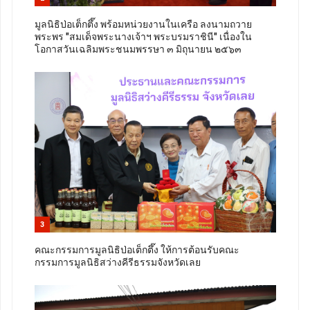
มูลนิธิป่อเต็กตึ๊ง พร้อมหน่วยงานในเครือ ลงนามถวาย
พระพร "สมเด็จพระนางเจ้าฯ พระบรมราชินี" เนื่องใน
โอกาสวันเฉลิมพระชนมพรรษา ๓ มิถุนายน ๒๕๖๓
3
คณะกรรมการมูลนิธิป่อเต็กตึ๊ง ให้การต้อนรับคณะ
กรรมการมูลนิธิสว่างคีรีธรรมจังหวัดเลย