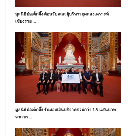
มูลนิธิป่อเต็กตึ๊ง ต้อนรับคณะผู้บริหารกุศลสงเคราะห์
เชียงราย ...
มูลนิธิป่อเต็กตึ๊ง รับมอบเงินบริจาครวมกว่า 1.9 แสนบาท
จาก บร...