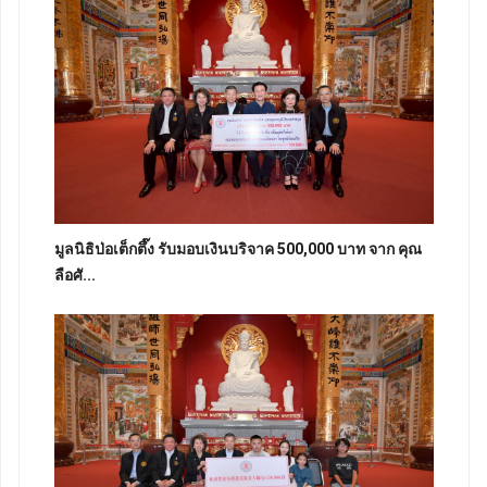
มูลนิธิป่อเต็กตึ๊ง รับมอบเงินบริจาค 500,000 บาท จาก คุณ
ลือศั...