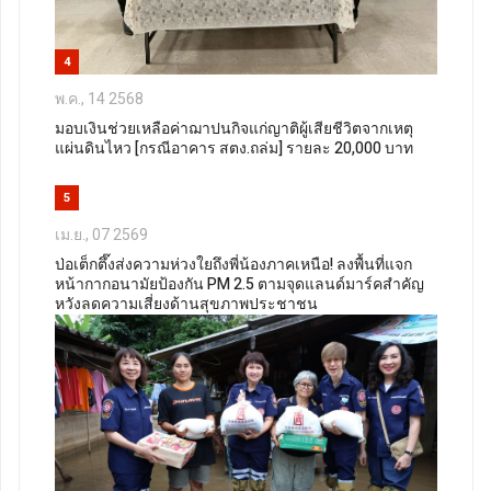
4
พ.ค., 14 2568
มอบเงินช่วยเหลือค่าฌาปนกิจแก่ญาติผู้เสียชีวิตจากเหตุ
แผ่นดินไหว [กรณีอาคาร สตง.ถล่ม] รายละ 20,000 บาท
5
เม.ย., 07 2569
ป่อเต็กตึ๊งส่งความห่วงใยถึงพี่น้องภาคเหนือ! ลงพื้นที่แจก
หน้ากากอนามัยป้องกัน PM 2.5 ตามจุดแลนด์มาร์คสำคัญ
หวังลดความเสี่ยงด้านสุขภาพประชาชน