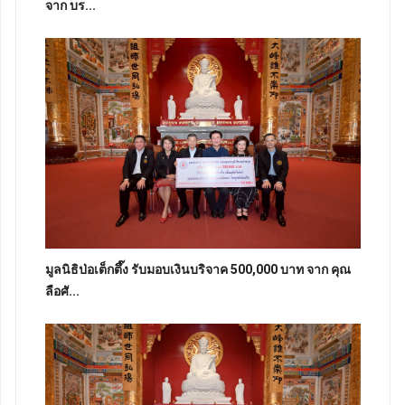
จาก บร...
มูลนิธิป่อเต็กตึ๊ง รับมอบเงินบริจาค 500,000 บาท จาก คุณ
ลือศั...