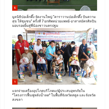
5
มูลนิธิป่อเต็กตึ๊ง จัดงานใหญ่ “คาราวานป่อเต็กตึ๊ง ปันความ
สุข ให้ชุมชน” ครั้งที่ 7 ยกทัพหน่วยแพทย์-อาสาสมัครศิลปิน
มอบรอยยิ้มสู่พี่น้องชาวนครปฐม
1
แจกจ่ายเครื่องอุปโภคบริโภคแก่ผู้ประสบอุทกภัยใน
"โครงการฟื้นฟูหลังน้ำลด" ในพื้นที่จังหวัดสตูล และจังหวัด
สงขลา