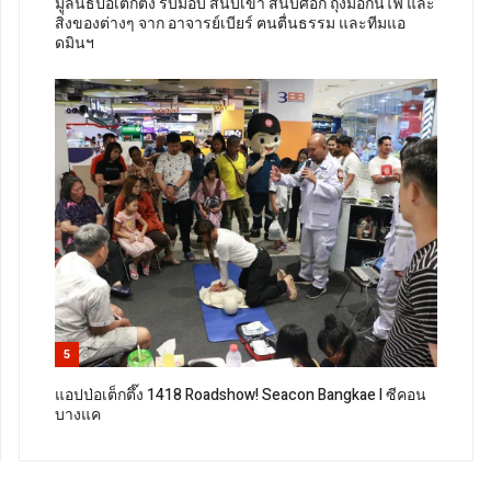
มูลนิธิป่อเต็กตึ๊ง รับมอบ สนับเข่า สนับศอก ถุงมือกันไฟ และ
สิ่งของต่างๆ จาก อาจารย์เบียร์ ฅนตื่นธรรม และทีมแอ
ดมินฯ
5
แอปป่อเต็กตึ๊ง 1418 Roadshow! Seacon Bangkae l ซีคอน
บางแค