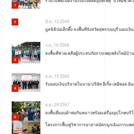
ร่วมในพิธีเปิดงานรณรงค์ลดอุบัติเหตุ "ปีใหม่ชี
1
มี.ค., 13 2569
2
มูลนิธิป่อเต็กตึ๊ง ลงพื้นที่จังหวัดสุพรรณบุรี มอบเ
ก.ค., 16 2568
ลงพื้นที่ช่วยเหลือผู้ประสบภัยจากเหตุเพลิงไหม้
3
ธ.ค., 19 2565
รับมอบเงินบริจาคในนาม บริษัท อีเกิ้ล เคมีคอล อิน
4
ธ.ค., 24 2567
ลงพื้นที่มอบผ้าห่มกันหนาวพร้อมเครื่องอุปโภคบริโ
5
โครงการฟื้นฟูวิชาการอาสาสมัครฉุกเฉินการแพท