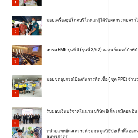
1
มอบเครื่องอุปโภคบริโภคแก่ผู้ได้รับผลกระทบจา
2
อบรม EMR รุ่นที่ 3 (รุ่นที่ 2/62) ณ ศูนย์แพทย์ภัยพิบั
3
มอบชุดอุปกรณ์ป้องกันการติดเชื้อ ( ชุด PPE) จ
4
รับมอบเงินบริจาคในนาม บริษัท อีเกิ้ล เคมีคอล อิน
5
หน่วยแพทย์สงเคราะห์ชุมชนมูลนิธิป่อเต็กตึ๊ง ออก
สมุทรสาคร