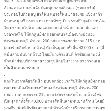
วิด-19" นำโดยคุณพินัย ศรีพนาสณฑ์ ผู้จัดการฝ่าย
สังคมสงเคราะห์ สนับสนุนชุดกล่องสิ่งของ (ชุดแรกรับ)
ประกอบไปด้วย สบู่ ยาสีฟัน แปรงสีีฟัน ยาสระผม แป้งทาตัว
ผ้าขนหนู หวี กระจก กระดาษทิชชู่เปียก รวมถึงชุดป้องกันโค
วิด ประกอบไปด้วย เจลแอลกอฮอล์ หน้ากากอนามัย และ
ปรอทวัดไข้ ให้แก่ศูนย์พักคอยเทศบาลเมืองบางบัวทอง
จังหวัดนนทบุรี จำนวน 200 กล่อง ราคากล่องละ 215 บาท
(สองร้อยสิบห้าบาทถ้วน) คิดเป็นมูลค่าทั้งสิ้น 43,000 บาท (สี่
หมื่นสามพันบาทถ้วน) โดยมีนางจิระนันท์ จิรชัยเมธาพงษ์
หัวหน้าฝ่ายบริการสาธารณสุขนักบริหารงานสาธารณสุข
เป็นตัวแทนมารับมอบ
.
และในเวลาเดียวกันนี้ มอบชุดกล่องแรกรับให้แก่ศูนย์พักคอย
เทศบาลเมืองใหม่บางบัวทอง จังหวัดนนทบุรี จำนวน 200
กล่อง ราคากล่องละ 215 บาท (สองร้อยสิบห้าบาทถ้วน) คิด
เป็นมูลค่าทั้งสิ้น 43,000 บาท (สี่หมื่นสามพันบาทถ้วน) โดยมี
นางจิระนันท์ จิรชัยเมธาพงษ์ หัวหน้าฝ่ายบริการสาธารณสุข