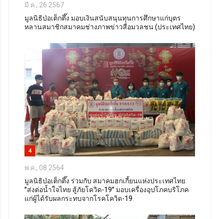
มี.ค., 26 2567
มูลนิธิป่อเต็กตึ๊ง มอบเงินสนับสนุนทุนการศึกษาแก่บุตร
หลานสมาชิกสมาคมช่างภาพข่าวสื่อมวลชน (ประเทศไทย)
4
พ.ค., 08 2564
มูลนิธิป่อเต็กตึ๊ง ร่วมกับ สมาคมฮกเกี้ยนแห่งประเทศไทย
"ส่งต่อน้ำใจไทย สู้ภัยโควิด-19" มอบเครื่องอุปโภคบริโภค
แก่ผู้ได้รับผลกระทบจากโรคโควิด-19