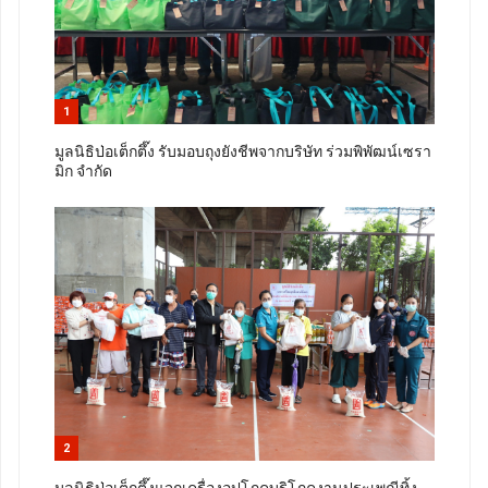
1
มูลนิธิป่อเต็กตึ๊ง รับมอบถุงยังชีพจากบริษัท ร่วมพิพัฒน์เซรา
มิก จำกัด
2