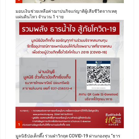
มอบเงินช่วยเหลือค่าฌาปนกิจแก่ญาติผู้เสียชีวิตจากเหตุ
แผ่นดินไหว จำนวน 1 ราย
1
มูลนิธิป่อเต็กตึ๊ง ร่วมฝ่าวิกฤต COVID-19 ผ่านกองทุน “ธาร