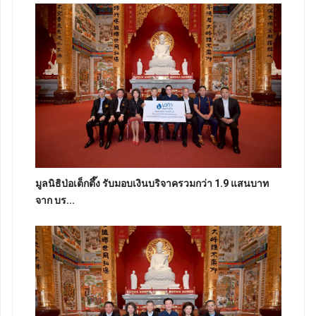
มูลนิธิป่อเต็กตึ๊ง รับมอบเงินบริจาครวมกว่า 1.9 แสนบาท
จาก บร...