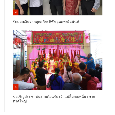
4
รับมอบเงินจากคุณเกียรติชัย อุดมพงศ์อนันต์
5
ขอเชิญประชาชนร่วมต้อนรับ เจ้าแม่ลิ้มกอเหนี่ยว จาก
หาดใหญ่