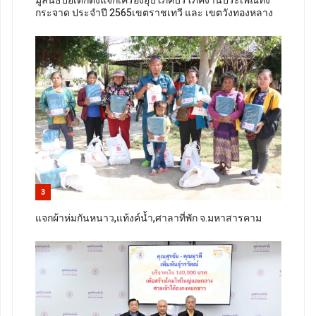
มูลนิธิป่อเต็กตึ๊งแจกเครื่องอุปโภคบริโภคงานประเพณีทิ้ง
กระจาด ประจำปี 2565เขตราชเทวี และ เขตวังทองหลาง
3
แจกผ้าห่มกันหนาว,แท้งค์น้ำ,ศาลาที่พัก จ.มหาสารคาม