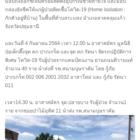
มอบถังออกซิเจนพร้อมติดตั้งอุปกรณ์ช่วยหายใจ และมอบ
กล่องยังชีพให้แก่ผู้ป่วยติดเชื้อโควิด-19 (Home Isolation :
กักตัวอยู่ที่บ้าน) ในพื้นที่ตำบลระแหง อำเภอลาดหลุมแก้ว
จังหวัดปทุมธานี
และวันที่ 4 กันยายน 2564 เวลา 12.00 น อาสาสมัคร มูลนิธิ
ป่อเต็กตึ๊งจุด สภ ปากเกร็ด และจุด สภ.รัตนา จัดรถปฎิบัติการ
พิเศษ โควิด-19 รับผู้ป่วยจากแคมป์คนงาน ย่านถนนติวานนท์
จำนวน 40 ราย นำส่งที่ รพ.สนามบุษราคัม โดย กู้ภัย
ปากเกร็ด 002 006 2001 2032 อาสาใหม่ และ กู้ภัย รัตนา
011
เวลา14.30 น. อาสาสมัคร จุด.ปลายบาง รับผู้ป่วย จำนวน1
ราย จากซอยป่าไม้อุทิศ 11 นำส่ง รพ.สนามบุษราคัม