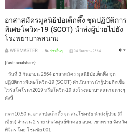
อาสาสมัครมูลนิธิป่อเต็กตึ๊ง ชุดปฏิบัติการ
พิเศษโควิด-19 (SCOT) นำส่งผู้ป่วยไปยัง
โรงพยาบาลสนาม
WEBMASTER
ข่าวอื่นๆ
04 กันยายน 2564
{fastsocialshare}
วันที่ 3 กันยายน 2564 อาสาสมัคร มูลนิธิป่อเต็กตึ๊ง ชุด
ปฏิบัติการพิเศษโควิด-19 (SCOT) ดำเนินการนำผู้ป่วยติดเชื้อ
ไวรัสโคโรนา2019 หรือโควิด-19 ส่งโรงพยาบาลสนามต่างๆ
ดังนี้
เวลา10.50 น. อาสาป่อเต็กตึ๊ง จุด สน.โชคชัย นำส่งผู้ป่วย (สี
เขียว) จำนวน 2 ราย นำส่งศูนย์พักคอย อบต. เขาทราย จังหวัด
พิจิตร โดย โชคชัย 001