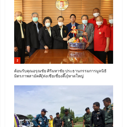
2
ต้อนรับคุณอรุณชัย ศิริมหาชัย ประธานกรรมการมูลนิธิ
มิตรภาพสามัคคี(ท่งเซียเซี่ยงตึ๊ง)หาดใหญ่