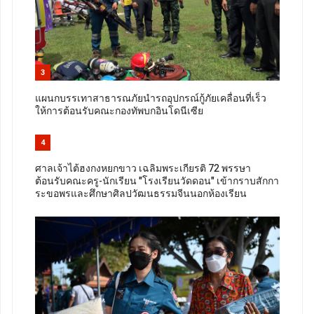
3
แผนกบรรเทาสาธารณภัยนำรถอุปกรณ์กู้ภัยเคลื่อนที่เร็ว
ให้การต้อนรับคณะกองทัพบกอินโดนีเซีย
4
ศาลเจ้าไต้ฮงกงหยกขาว เฉลิมพระเกียรติ 72 พรรษา
ต้อนรับคณะครู-นักเรียน "โรงเรียนวัดดอน" เข้ากราบสักกา
ระขอพรและศึกษาศิลปวัฒนธรรมจีนนอกห้องเรียน