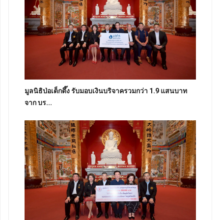
มูลนิธิป่อเต็กตึ๊ง รับมอบเงินบริจาครวมกว่า 1.9 แสนบาท
จาก บร...