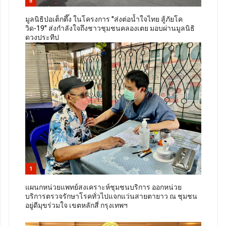
5
มูลนิธิป่อเต็กตึ๊ง ในโครงการ "ส่งต่อน้ำใจไทย สู้ภัยโค
วิด-19" ส่งกำลังใจถึงชาวชุมชนคลองเตย มอบผ่านมูลนิธิ
ดวงประทีป
1
แผนกหน่วยแพทย์สงเคราะห์ชุมชนบริการ ออกหน่วย
บริการตรวจรักษาโรคทั่วไปแจกแว่นสายตายาว ณ ชุมชน
อยู่ดีมุขร่วมใจ เขตหลักสี่ กรุงเทพฯ