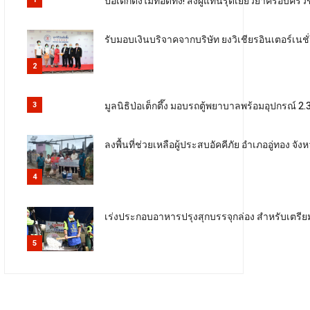
ป่อเต็กตึ๊งไม่ทอดทิ้ง! ส่งผู้แทนรุดเยียวยาครอบค
รับมอบเงินบริจาคจากบริษัท ยงวิเชียรอินเตอร์เนช
2
มูลนิธิป่อเต็กตึ๊ง มอบรถตู้พยาบาลพร้อมอุปกรณ์ 
3
ลงพื้นที่ช่วยเหลือผู้ประสบอัคคีภัย อำเภออู่ทอง จัง
4
เร่งประกอบอาหารปรุงสุกบรรจุกล่อง สำหรับเตรียม
5