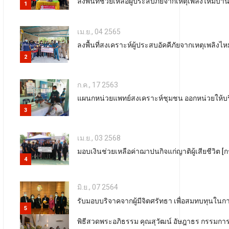
ลงพื้นที่ช่วยเหลือผู้ประสบภัยจากเหตุเพลิงไหม้บ้า
1
เม.ย., 04 2565
ลงพื้นที่สงเคราะห์ผู้ประสบอัคคีภัยจากเหตุเพลิง
2
ก.ค., 17 2563
แผนกหน่วยแพทย์สงเคราะห์ชุมชน ออกหน่วยให้บร
3
เม.ย., 03 2568
มอบเงินช่วยเหลือค่าฌาปนกิจแก่ญาติผู้เสียชีวิต 
4
มิ.ย., 07 2564
รับมอบบริจาคจากผู้มีจิตศรัทธา เพื่อสมทบทุนใ
5
พิธีสวดพระอภิธรรม คุณสุวัฒน์ อัษฎาธร กรรมการมูล