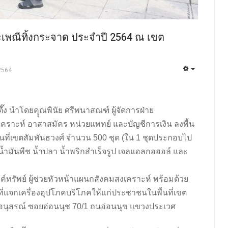
ะเพณีทิ้งกระจาด ประจำปี 2564 ณ เขต
2564
กตึ๊ง นำโดยคุุณพินัย ศรีพนาสณฑ์ ผู้จัดการฝ่าย
เคราะห์ อาสาสมัคร หน่วยแพทย์ และบัญชีการเงิน ลงพื้น
้นที่เขตสัมพันธวงศ์ จำนวน 500 ชุด (ใน 1 ชุดประกอบไป
ง น้ำมันพืช น้ำปลา น้ำพริกสำเร็จรูป เจลแอลกอฮอล์ และ
ค์ทรัพย์ ผู้ช่วยหัวหน้าแผนกสังคมสงเคราะห์ พร้อมด้วย
ี่แจกเครื่องอุปโภคบริโภคให้แก่ประชาชนในพื้นที่เขต
รีอนุสรณ์ ซอยอ่อนนุช 70/1 ถนอ่อนนุช แขวงประเวศ