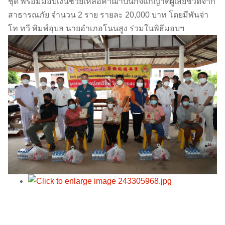
ชุด พร้อมมอบเงินช่วยเหลือค่าฌาปนกิจแก่ญาติผู้เสียชีวิตจาก
สาธารณภัย จำนวน 2 ราย รายละ 20,000 บาท โดยมีพันจ่า
โท ทวี พิมพ์อุบล นายอำเภอโนนสูง ร่วมในพิธีมอบฯ