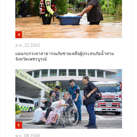
4
ส.ค., 22 2565
แผนกบรรเทาสาธารณภัยช่วยเหลือผู้ประสบภัยน้ำท่วม
จังหวัดเพชรบูรณ์
5
พ.ย., 08 2568