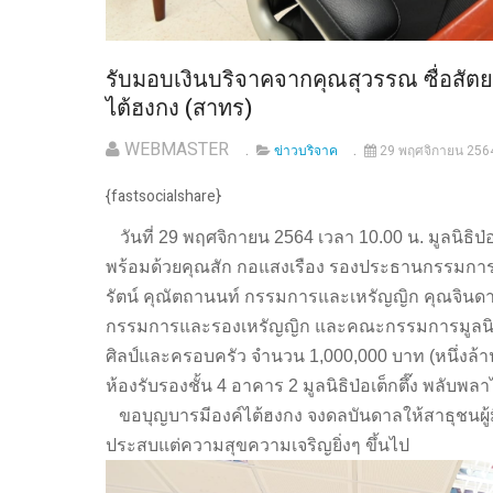
รับมอบเงินบริจาคจากคุณสุวรรณ ซื่อสัตยา
ไต้ฮงกง (สาทร)
WEBMASTER
ข่าวบริจาค
29 พฤศจิกายน 256
{fastsocialshare}
วันที่ 29 พฤศจิกายน 2564 เวลา 10.00 น. มูลนิธิป
พร้อมด้วยคุณสัก กอแสงเรือง รองประธานกรรมการ 
รัตน์ คุณัตถานนท์ กรรมการและเหรัญญิก คุณจินด
กรรมการและรองเหรัญญิก และคณะกรรมการมูลนิธิฯ 
ศิลป์และครอบครัว จำนวน 1,000,000 บาท (หนึ่งล้าน
ห้องรับรองชั้น 4 อาคาร 2 มูลนิธิป่อเต็กตึ๊ง พลับพ
ขอบุญบารมีองค์ไต้ฮงกง จงดลบันดาลให้สาธุชนผู้ม
ประสบแต่ความสุขความเจริญยิ่งๆ ขึ้นไป