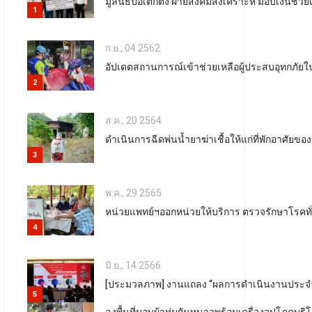
มูลนิธิป่อเต็กตึ๊ง ฝ่ายสังคมสงเคราะห์ มอบเงินช่
1
ก.ย., 04 2562
อัปเดตสถานการณ์เข้าช่วยเหลือผู้ประสบอุทกภัยในพื
2
ส.ค., 20 2564
ดำเนินการฉีดพ่นน้ำยาฆ่าเชื้อให้แก่ที่พักอาศัยของ
3
พ.ค., 29 2565
หน่วยแพทย์ฯออกหน่วยให้บริการ ตรวจรักษาโรคทั
4
มิ.ย., 14 2566
[ประมวลภาพ] งานแถลง “ผลการดำเนินงานประจำปี พ.
5