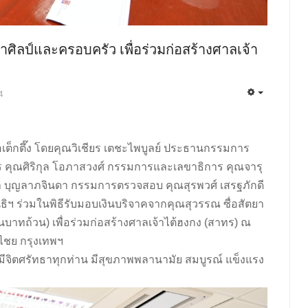
ศิลป์และครอบครัว เพื่อร่วมก่อสร้างศาลเจ้า
4
่อเต็กตึ๊ง โดยคุณวิเชียร เตชะไพบูลย์ ประธานกรรมการ
คุณศิริกุล โอภาสวงศ์ กรรมการและเลขาธิการ คุณจารุ
า บุญลาภจินดา กรรมการตรวจสอบ คุณสุรพวศ์ เสรฐภักดี
ร่วมในพิธีรับมอบเงินบริจาคจากคุณสุวรรณ ซื่อสัตยา
บาทถ้วน) เพื่อร่วมก่อสร้างศาลเจ้าไต้ฮงกง (สาทร) ณ
ลาไชย กรุงเทพฯ
ีจิตศรัทธาทุกท่าน มีสุขภาพพลานามัย สมบูรณ์ แข็งแรง