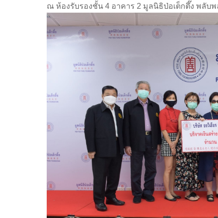
ณ ห้องรับรองชั้น 4 อาคาร 2 มูลนิธิป่อเต็กตึ๊ง พลั