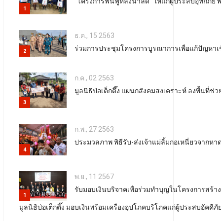
"โครงการฟื้นฟูหลังน้ำลด" ให้แก่ผู้ประสบอุทกภัย 
1
ธ.ค., 15 2563
ร่วมการประชุมโครงการบูรณาการเพื่อแก้ปัญหาเ
2
ก.ค., 02 2563
มูลนิธิป่อเต็กตึ๊ง แผนกสังคมสงเคราะห์ ลงพื้นที่ช่ว
3
ก.พ., 27 2563
ประมวลภาพ พิธีรับ-ส่งเจ้าแม่ลิ้มกอเหนี่ยวจากหาด
4
พ.ย., 11 2567
รับมอบเงินบริจาคเพื่อร่วมทำบุญในโครงการสร้
5
1
มูลนิธิป่อเต็กตึ๊ง มอบเงินพร้อมเครื่องอุปโภคบริโภคแก่ผู้ประสบอัคคีภ