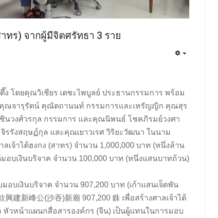
าทร) จากผู้มีจิตศรัทธา 3 ราย
ต็กตึ๊ง โดยคุณวิเชียร เตชะไพบูลย์ ประธานกรรมการ พร้อม
คุณจารุรัตน์ คุณัตถานนท์ กรรมการและเหรัญญิก คุณสุร
 ชินวงศ์วรกุล กรรมการ และคุณนิพนธ์ โชคภิรมย์วงศา
จิรรังสฤษฏ์กุล และคุณเยาวเรศ วิริยะวัฒนา ในนาม
างศาลเจ้าไต้ฮงกง (สาทร) จำนวน 1,000,000 บาท (หนึ่งล้าน
อ ได้มอบเงินบริจาค จำนวน 100,000 บาท (หนึ่งแสนบาทถ้วน)
มอบเงินบริจาค จำนวน 907,200 บาท (เก้าแสนเจ็ดพัน
建新峰公(沙吞)新廟 907,200 銖 เพื่อสร้างศาลเจ้าไต้
 หัวหน้าแผนกสื่อสารองค์กร (จีน) เป็นผู้แทนในการมอบ