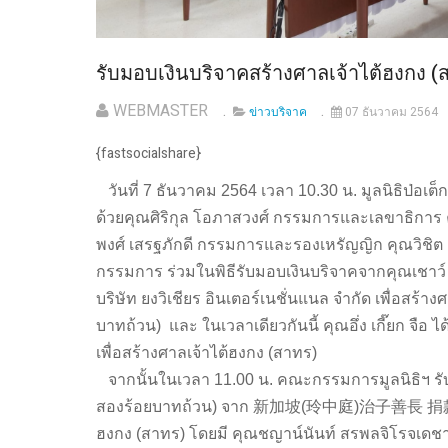
รับมอบเงินบริจาคสร้างศาลเจ้าไต้ฮงกง (ส
WEBMASTER
ข่าวบริจาค
07 ธันวาคม 2564
{fastsocialshare}
วันที่ 7 ธันวาคม 2564 เวลา 10.30 น. มูลนิธิป่อเ
ด้วยคุณศิริกุล โอภาสวงศ์ กรรมการและเลขาธิการ 
พงศ์ เสรฐภักดี กรรมการและรองเหรัญญิก คุณวิชิต
กรรมการ ร่วมในพิธีรับมอบเงินบริจาคจากคุณเชาว์ 
บริษัท ยงวิเชียร อินเตอร์เนชั่นแนล จำกัด เพื่อสร้
บาทถ้วน)
และ ในเวลาเดียวกันนี้ คุณอึ่ง เกี๊ยก จื
เพื่อสร้างศาลเจ้าไต้ฮงกง (สาทร)
จากนั้นในเวลา 11.00 น. คณะกรรมการมูลนิธิฯ รับ
สองร้อยบาทถ้วน) จาก 新加坡(玲中庭)治子善長 捐款興
ฮงกง (สาทร) โดยมี คุณชญาน์นันท์ สรพลจิโรจเดชา