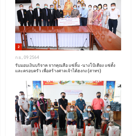
2
ก.ย., 09 2564
รับมอบเงินบริจาค จากคุณสือ แซ่ลิ้ม -นางโป้เตียง แซ่ตั้ง
และครอบครัว เพื่อสร้างศาลเจ้าไต้ฮงกง (สาทร)