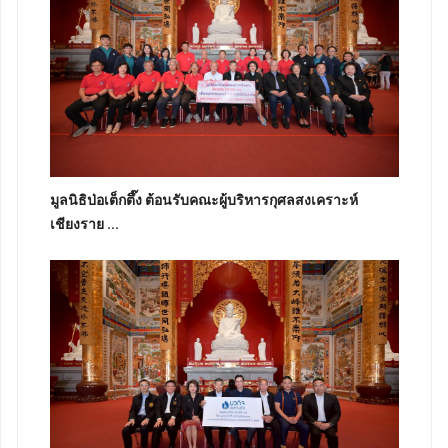
มูลนิธิป่อเต็กตึ๊ง ต้อนรับคณะผู้บริหารกุศลสงเคราะห์
เชียงราย ...