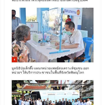
พิธีประพรมน้ำพระพุทธมนต์ เจิมป้ายนักษัตรปีฉลู 2564
4
มูลนิธิป่อเต็กตึ๊ง แผนกหน่วยแพทย์สงเคราะห์ชุมชน ออก
หน่วยฯ ให้บริการประชาชนในพื้นที่จังหวัดพิษณุโลก