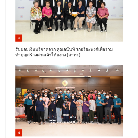
3
รับมอบเงินบริจาคจาก คุณอนันท์ รักอริยะพงศ์เพื่อร่วม
ทำบุญสร้างศาลเจ้าไต้ฮงกง (สาทร)
4