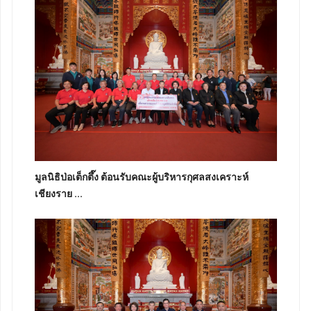
มูลนิธิป่อเต็กตึ๊ง ต้อนรับคณะผู้บริหารกุศลสงเคราะห์
เชียงราย ...