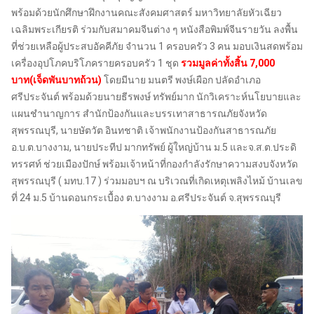
พร้อมด้วยนักศึกษาฝึกงานคณะสังคมศาสตร์ มหาวิทยาลัยหัวเฉียว
เฉลิมพระเกียรติ ร่วมกับสมาคมจีนต่าง ๆ หนังสือพิมพ์จีนรายวัน ลงพื้น
ที่ช่วยเหลือผู้ประสบอัคคีภัย จำนวน 1 ครอบครัว 3 คน มอบเงินสดพร้อม
เครื่องอุปโภคบริโภครายครอบครัว 1 ชุด
รวมมูลค่าทั้งสิ้น 7,000
บาท(เจ็ดพันบาทถ้วน)
โดยมีนาย มนตรี พงษ์เผือก ปลัดอำเภอ
ศรีประจันต์ พร้อมด้วยนายธีรพงษ์ ทรัพย์มาก นักวิเคราะห์นโยบายและ
แผนชำนาญการ สำนักป้องกันและบรรเทาสาธารณภัยจังหวัด
สุพรรณบุรี, นายษัตวัต อินทชาติ เจ้าพนักงานป้องกันสาธารณภัย
อ.บ.ต.บางงาม, นายประทีป มากทรัพย์ ผู้ใหญ่บ้าน ม.5 และจ.ส.ต.ประดิ
ทรรศท์ ช่วยเมืองปักษ์ พร้อมเจ้าหน้าที่กองกำลังรักษาความสงบจังหวัด
สุพรรณบุรี ( มทบ.17 ) ร่วมมอบฯ ณ บริเวณที่เกิดเหตุเพลิงไหม้ บ้านเลข
ที่ 24 ม.5 บ้านดอนกระเบื้อง ต.บางงาม อ.ศรีประจันต์ จ.สุพรรณบุรี