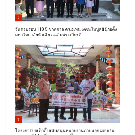
2
วันครบรอบ 110 ปี ชาตกาล ดร.อุเทน เตชะไพบูลย์ ผู้ก่อตั้ง
มหาวิทยาลัยหัวเฉียวเฉลิมพระเกียรติ
3
โครงการป่อเต็กตึ๊งสนับสนุนหน่วยงานภายนอก มอบเงิน