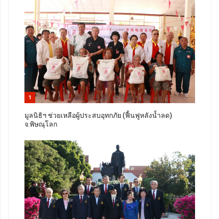
1
มูลนิธิฯ ช่วยเหลือผู้ประสบอุทกภัย (ฟื้นฟูหลังน้ำลด)
จ.พิษณุโลก