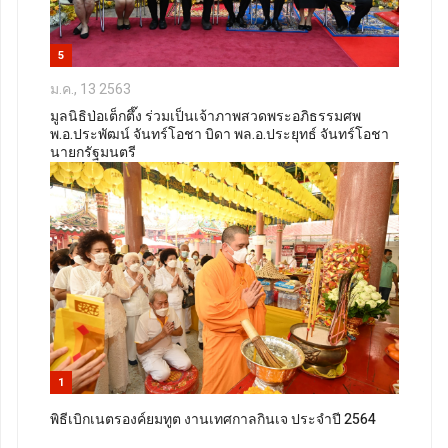
5
ม.ค., 13 2563
มูลนิธิป่อเต็กตึ๊ง ร่วมเป็นเจ้าภาพสวดพระอภิธรรมศพ
พ.อ.ประพัฒน์ จันทร์โอชา บิดา พล.อ.ประยุทธ์ จันทร์โอชา
นายกรัฐมนตรี
1
พิธีเบิกเนตรองค์ยมทูต งานเทศกาลกินเจ ประจำปี 2564