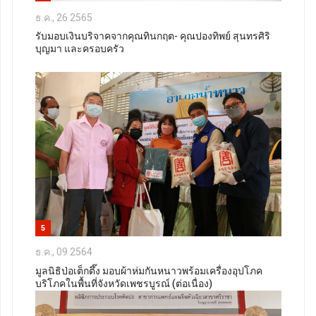
ธ.ค., 26 2565
รับมอบเงินบริจาคจากคุณทินกฤต- คุณปองทิพย์ สุนทรศิริ
บุญมา และครอบครัว
5
ธ.ค., 09 2564
มูลนิธิป่อเต็กตึ๊ง มอบผ้าห่มกันหนาวพร้อมเครื่องอุปโภค
บริโภคในพื้นที่จังหวัดเพชรบูรณ์ (ต่อเนื่อง)