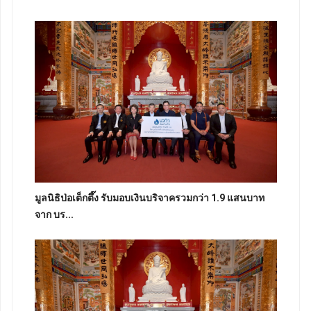
มูลนิธิป่อเต็กตึ๊ง รับมอบเงินบริจาครวมกว่า 1.9 แสนบาท
จาก บร...