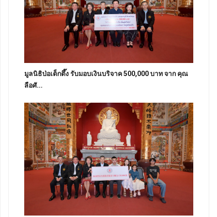
มูลนิธิป่อเต็กตึ๊ง รับมอบเงินบริจาค 500,000 บาท จาก คุณ
ลือศั...