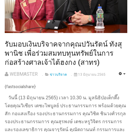
รับมอบเงินบริจาคจากคุณปวันรัตน์ ทังสุ
พานิช เพื่อร่วมสมทบทุนทรัพย์ในการ
ก่อสร้างศาลเจ้าไต้ฮงกง (สาทร)
WEBMASTER
ข่าวบริจาค
13 มิถุนายน 2565
{fastsocialshare}
วันนี้ (13 มิถุนายน 2565) เวลา 10.30 น. มูลนิธิป่อเต็กตึ๊ง
โดยคุณวิเชียร เตชะไพบูลย์ ประธานกรรมการ พร้อมด้วยคุณ
สัก กอแสงเรือง รองประธานกรรมการ คุณวิชิต ชินวงศ์วรกุล
รองประธานกรรมการ คุณสุรพงษ์ เตชะหรูวิจิตร กรรมการ
และรองเลขาธิการ คุณจารุรัตน์ คุณัตถานนท์ กรรมการและ