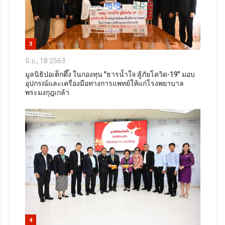
3
มิ.ย., 18 2563
มูลนิธิป่อเต็กตึ๊ง ในกองทุน "ธารน้ำใจ สู้ภัยโควิด-19" มอบ
อุปกรณ์และเครื่องมือทางการแพทย์ให้แก่โรงพยาบาล
พระมงกุฎเกล้า
4