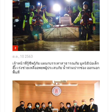
2
ต.ค., 10 2563
เจ้าหน้าที่กู้ชีพกู้ภัย แผนกบรรเทาสาธารณภัย มูลนิธิป่อเต็ก
ตึ๊ง เร่งช่วยเหลืออพยพผู้ประสบภัย น้ำท่วมปากช่อง ออกนอก
พื้นที่