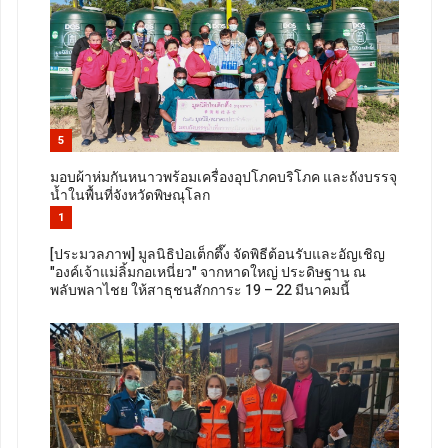
5
มอบผ้าห่มกันหนาวพร้อมเครื่องอุปโภคบริโภค และถังบรรจุ
น้ำในพื้นที่จังหวัดพิษณุโลก
1
[ประมวลภาพ] มูลนิธิป่อเต็กตึ๊ง จัดพิธีต้อนรับและอัญเชิญ
"องค์เจ้าแม่ลิ้มกอเหนี่ยว" จากหาดใหญ่ ประดิษฐาน ณ
พลับพลาไชย ให้สาธุชนสักการะ 19 – 22 มีนาคมนี้