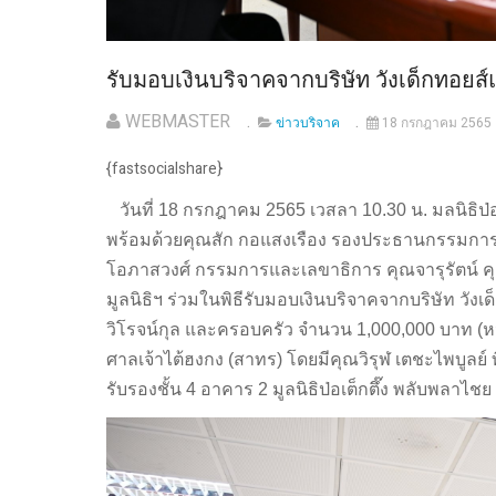
รับมอบเงินบริจาคจากบริษัท วังเด็กทอยส์แ
WEBMASTER
ข่าวบริจาค
18 กรกฎาคม 2565
{fastsocialshare}
วันที่ 18 กรกฎาคม 2565 เวสลา 10.30 น. มลนิธิป่
พร้อมด้วยคุณสัก กอแสงเรือง รองประธานกรรมการ 
โอภาสวงศ์ กรรมการและเลขาธิการ คุณจารุรัตน์
มูลนิธิฯ ร่วมในพิธีรับมอบเงินบริจาคจากบริษัท วังเด
วิโรจน์กุล และครอบครัว จำนวน 1,000,000 บาท (หน
ศาลเจ้าไต้ฮงกง (สาทร) โดยมีคุณวิรุฬ เตชะไพบูลย์
รับรองชั้น 4 อาคาร 2 มูลนิธิป่อเต็กตึ๊ง พลับพลาไชย