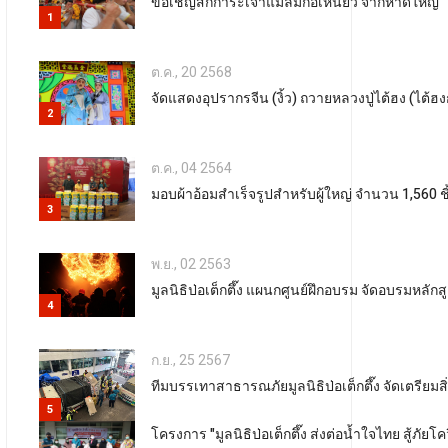
ขอเชิญสักการะเจ้าแม่ลิ้มกอเหนี่ยว จากหาดใหญ่
1
ต.ค., 20 2568
จัดแสดงอุปรากรจีน (งิ้ว) ถวายหลวงปู่ไต้ฮง (ไต้ฮ
2
ต.ค., 04 2564
มอบผ้าอ้อมสำเร็จรูปสำหรับผู้ใหญ่ จำนวน 1,560 ชิ้
3
พ.ย., 02 2563
มูลนิธิป่อเต็กตึ๊ง แผนกศูนย์ฝึกอบรม จัดอบรมหลักสูต
4
ก.ย., 25 2567
ทีมบรรเทาสาธารณภัยมูลนิธิป่อเต็กตึ๊ง จัดเตรียมสิ
5
โครงการ "มูลนิธิป่อเต็กตึ๊ง ส่งต่อน้ำใจไทย สู้