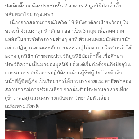
ป่อเต็กตึ๊ง ณ ห้องประชุมชั้น 2 อาคาร 2 มูลนิธิป่อเต็กตึ๊ง
พลับพลาไชย กรุงเทพฯ
เนื่องจากสถานการณ์โควิด-19 ที่ยังคงต้องเฝ้าระวังอยู่ใน
ขณะนี้ จึงแบ่งกลุ่มนักศึกษา ออกเป็น 3 กลุ่ม เพื่อลดความ
แออัดในการจัดกิจกรรมต่างๆ อาทิ ตัวแทนคณะนักศึกษานำ
กล่าวปฏิญาณตนและสักการะหลวงปู่ไต้ฮง ภายในศาลเจ้าไต้
ฮงกง มูลนิธิฯ นำชมหอประวัติมูลนิธิป่อเต็กตึ๊ง เพื่อศึกษา
ประวัติความเป็นมาของมูลนิธิฯ ตั้งแต่เริ่มก่อตั้งจนถึงปัจจุบัน
และชมการสาธิตการปฏิบัติงานด้านกู้ชีพกู้ภัย โดยมี เจ้า
หน้าที่กู้ชีพกู้ภัย เป็นวิทยากรให้การบรรยายและสาธิตจำลอง
สถานการณ์การช่วยเหลือฯ จากนั้นรับประทานอาหารเที่ยง
(ข้าวกล่อง) และเดินทางกลับมหาวิทยาลัยหัวเฉียว
เฉลิมพระเกียรติ