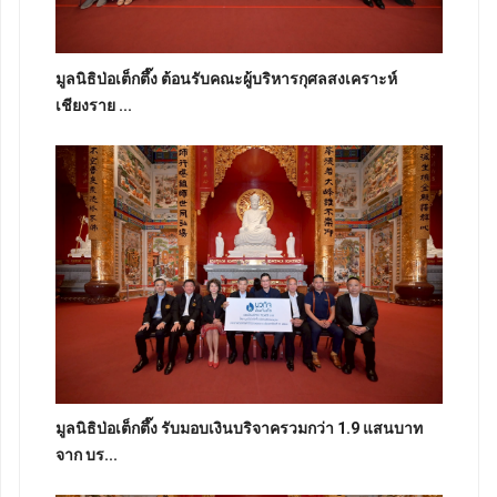
มูลนิธิป่อเต็กตึ๊ง ต้อนรับคณะผู้บริหารกุศลสงเคราะห์
เชียงราย ...
มูลนิธิป่อเต็กตึ๊ง รับมอบเงินบริจาครวมกว่า 1.9 แสนบาท
จาก บร...