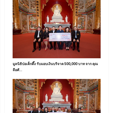
มูลนิธิป่อเต็กตึ๊ง รับมอบเงินบริจาค 500,000 บาท จาก คุณ
ลือศั...