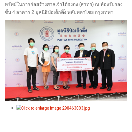
ทรัพย์ในการก่อสร้างศาลเจ้าไต้ฮงกง (สาทร) ณ ห้องรับรอง
ชั้น 4 อาคาร 2 มูลนิธิป่อเต็กตึ๊ง พลับพลาไชย กรุงเทพฯ