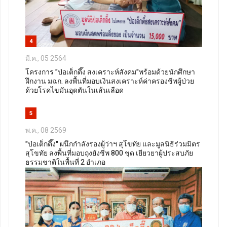
4
มี.ค., 05 2564
โครงการ "ป่อเต็กตึ๊ง สงเคราะห์สังคม"พร้อมด้วยนักศึกษา
ฝึกงาน มฉก. ลงพื้นที่มอบเงินสงเคราะห์ค่าครองชีพผู้ป่วย
ด้วยโรคไขมันอุดตันในเส้นเลือด
5
พ.ค., 08 2569
"ป่อเต็กตึ๊ง" ผนึกกำลังรองผู้ว่าฯ สุโขทัย และมูลนิธิร่วมมิตร
สุโขทัย ลงพื้นที่มอบถุงยังชีพ 800 ชุด เยียวยาผู้ประสบภัย
ธรรมชาติในพื้นที่ 2 อำเภอ