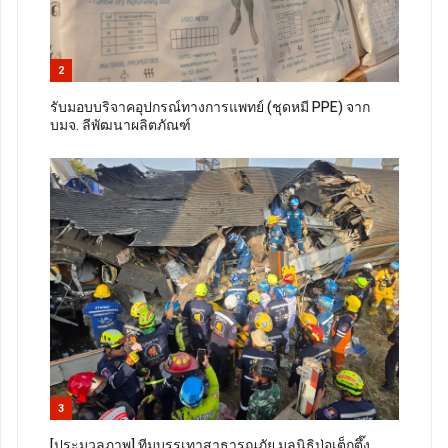
2
รับมอบบริจาคอุปกรณ์ทางการแพทย์ (ชุดหมี PPE) จาก
บมจ. ลีพัฒนาผลิตภัณฑ์
3
[ประมวลภาพ] ทีมบรรเทาสาธารณภัย มูลนิธิป่อเต็กตึ๊ง