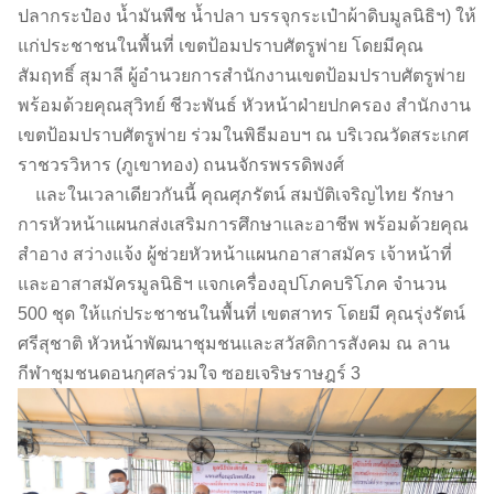
ปลากระป๋อง น้ำมันพืช น้ำปลา บรรจุกระเป๋าผ้าดิบมูลนิธิฯ) ให้
แก่ประชาชนในพื้นที่ เขตป้อมปราบศัตรูพ่าย โดยมีคุณ
สัมฤทธิ์ สุมาลี ผู้อำนวยการสำนักงานเขตป้อมปราบศัตรูพ่าย
พร้อมด้วยคุณสุวิทย์ ชีวะพันธ์ หัวหน้าฝ่ายปกครอง สำนักงาน
เขตป้อมปราบศัตรูพ่าย ร่วมในพิธีมอบฯ ณ บริเวณวัดสระเกศ
ราชวรวิหาร (ภูเขาทอง) ถนนจักรพรรดิพงศ์
และในเวลาเดียวกันนี้ คุณศุภรัตน์ สมบัติเจริญไทย รักษา
การหัวหน้าแผนกส่งเสริมการศึกษาและอาชีพ พร้อมด้วยคุณ
สำอาง สว่างแจ้ง ผู้ช่วยหัวหน้าแผนกอาสาสมัคร เจ้าหน้าที่
และอาสาสมัครมูลนิธิฯ แจกเครื่องอุปโภคบริโภค จำนวน
500 ชุด ให้แก่ประชาชนในพื้นที่ เขตสาทร โดยมี คุณรุ่งรัตน์
ศรีสุชาติ หัวหน้าพัฒนาชุมชนและสวัสดิการสังคม ณ ลาน
กีฬาชุมชนดอนกุศลร่วมใจ ซอยเจริษราษฎร์ 3