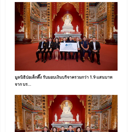
มูลนิธิป่อเต็กตึ๊ง รับมอบเงินบริจาครวมกว่า 1.9 แสนบาท
จาก บร...