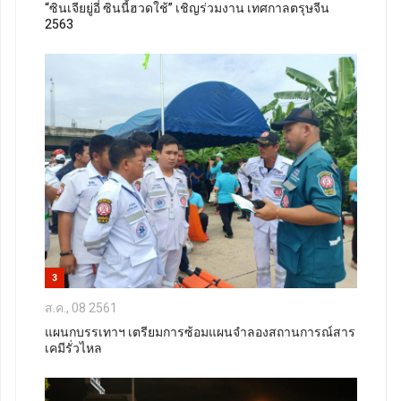
“ซินเจียยู่อี่ ซินนี้ฮวดใช้” เชิญร่วมงาน เทศกาลตรุษจีน
2563
3
ส.ค., 08 2561
แผนกบรรเทาฯ เตรียมการซ้อมแผนจำลองสถานการณ์สาร
เคมีรั่วไหล