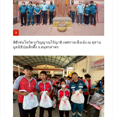
3
พิธีเซ่นไหว้ดวงวิญญาณไร้ญาติ เทศกาลเช็งเม้ง ณ สุสาน
มูลนิธิป่อเต็กตึ๊ง จ.สมุทรสาคร