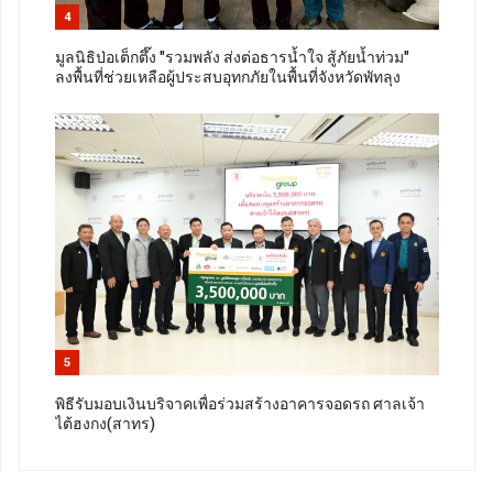
4
มูลนิธิป่อเต็กตึ๊ง "รวมพลัง ส่งต่อธารน้ำใจ สู้ภัยน้ำท่วม"
ลงพื้นที่ช่วยเหลือผู้ประสบอุทกภัยในพื้นที่จังหวัดพัทลุง
5
พิธีรับมอบเงินบริจาคเพื่อร่วมสร้างอาคารจอดรถ ศาลเจ้า
ไต้ฮงกง(สาทร)