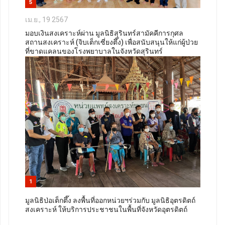
5
เม.ย., 19 2567
มอบเงินสงเคราะห์ผ่าน มูลนิธิสุรินทร์สามัคคีการกุศล
สถานสงเคราะห์ (จิบเต็กเซี่ยงตึ๊ง) เพื่อสนับสนุนให้แก่ผู้ป่วย
ที่ขาดแคลนของโรงพยาบาลในจังหวัดสุรินทร์
1
มูลนิธิป่อเต็กตึ๊ง ลงพื้นที่ออกหน่วยฯร่วมกับ มูลนิธิอุตรดิตถ์
สงเคราะห์ ให้บริการประชาชนในพื้นที่จังหวัดอุตรดิตถ์