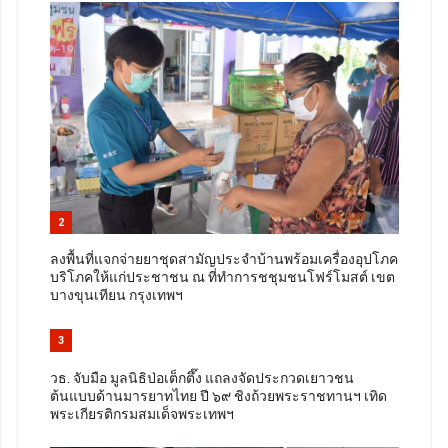
2
ลงพื้นที่แจกจ่ายยาชุดสามัญประจำบ้านพร้อมเครื่องอุปโภค
บริโภคให้แก่ประชาชน ณ ที่ทำการชชุมชนโฟร์โมสต์ เขต
บางขุนเทียน กรุงเทพฯ
3
วธ. จับมือ มูลนิธิป่อเต็กตึ๊ง แถลงจัดประกวดเยาวชน
ต้นแบบด้านมารยาทไทย ปี ๖๙ ชิงถ้วยพระราชทานฯ เทิด
พระเกียรติกรมสมเด็จพระเทพฯ