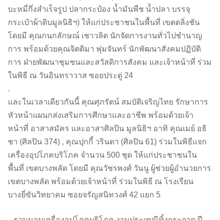
บะหมี่กึ่งสำเร็จรูป ปลากระป๋อง น้ำมันพืช น้ำปลา บรรจุ
กระเป๋าผ้าดิบมูลนิธิฯ) ให้แก่ประชาชนในพื้นที่ เขตตลิ่งชัน
โดยมี คุณกนกลักษณ์ เชาวลิต นักจัดการงานทั่วไปชำนาญ
การ พร้อมด้วยคุณจิตติมา พุ่มจันทร์ นักพัฒนาสังคมปฏิบัติ
การ ฝ่ายพัฒนาชุมชนและสวัสดิการสังคม และเจ้าหน้าที่ ร่วม
ในพิธี ณ วันอินทราวาส ซอยประดู่ 24
.
และในเวลาเดียวกันนี้ คุณศุภรัตน์ สมบัติเจริญไทย รักษาการ
หัวหน้าแผนกส่งเสริมการศึกษาและอาชีพ พร้อมด้วยเจ้า
หน้าที่ อาสาสมัคร และอาสาศิลปิน มูลนิธิฯ อาทิ คุณเมย์ อธิ
ชา (ศิลปิน 374) , คุณปุกกี้ วรินดา (ศิลปิน 61) ร่วมในพิธีแจก
เครื่องอุปโภคบริโภค จำนวน 500 ชุด ให้แก่ประชาชนใน
พื้นที่ เขตบางพลัด โดยมี คุณวัชรพงศ์ วันนู ผู้ช่วยผู้อำนวยการ
เขตบางพลัด พร้อมด้วยเจ้าหน้าที่ ร่วมในพิธี ณ โรงเรียน
บางยี่ขันวิทยาคม ซอยจรัญสนิทวงศ์ 42 แยก 5
รวมมอบเครื่องอุปโภคบริโภค งานประเพณีทิ้งกระจาด ปี