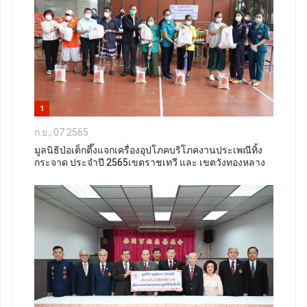
1
ก.ย., 07 2565
มูลนิธิป่อเต็กตึ๊งแจกเครื่องอุปโภคบริโภคงานประเพณีทิ้ง
กระจาด ประจำปี 2565เขตราชเทวี และ เขตวังทองหลาง