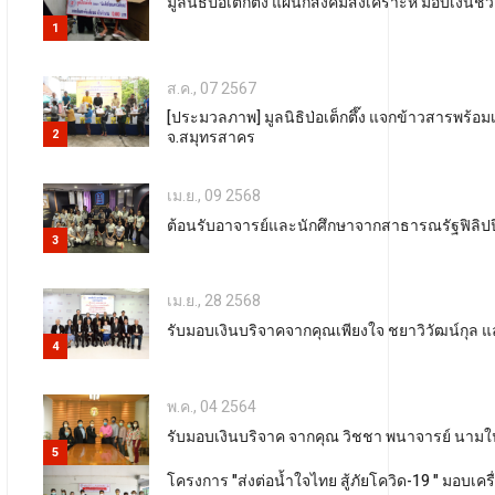
มูลนิธิป่อเต็กตึ๊ง แผนกสังคมสงเคราะห์ มอบเงินช่
1
ส.ค., 07 2567
[ประมวลภาพ] มูลนิธิป่อเต็กตึ๊ง แจกข้าวสารพร้อมเ
2
จ.สมุทรสาคร
เม.ย., 09 2568
ต้อนรับอาจารย์และนักศึกษาจากสาธารณรัฐฟิลิปปินส
3
เม.ย., 28 2568
รับมอบเงินบริจาคจากคุณเพียงใจ ชยาวิวัฒน์กุล 
4
พ.ค., 04 2564
รับมอบเงินบริจาค จากคุณ วิชชา พนาจารย์ นามในบ
5
โครงการ "ส่งต่อน้ำใจไทย สู้ภัยโควิด-19 " มอบเครื