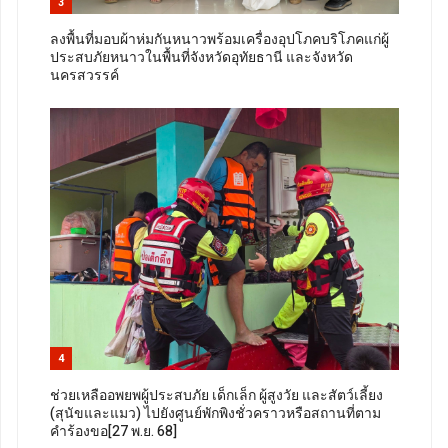
3
ลงพื้นที่มอบผ้าห่มกันหนาวพร้อมเครื่องอุปโภคบริโภคแก่ผู้
ประสบภัยหนาวในพื้นที่จังหวัดอุทัยธานี และจังหวัด
นครสวรรค์
4
ช่วยเหลืออพยพผู้ประสบภัย เด็กเล็ก ผู้สูงวัย และสัตว์เลี้ยง
(สุนัขและแมว) ไปยังศูนย์พักพิงชั่วคราวหรือสถานที่ตาม
คำร้องขอ[27 พ.ย. 68]