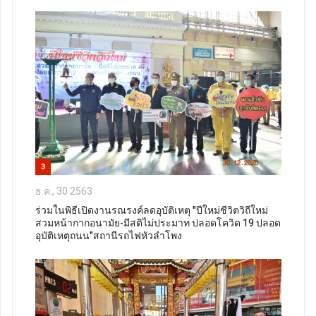
3
ธ.ค., 30 2563
ร่วมในพิธีเปิดงานรณรงค์ลดอุบัติเหตุ "ปีใหม่ชีวิตวิถีใหม่
สวมหน้ากากอนามัย-มีสติไม่ประมาท ปลอดโควิด 19 ปลอด
อุบัติเหตุถนน"สถานีรถไฟหัวลำโพง