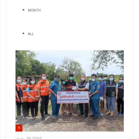
MONTH
ALL
1
เม.ย., 29 2565