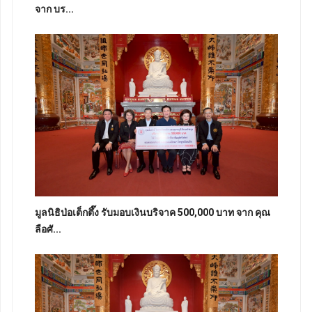
จาก บร...
มูลนิธิป่อเต็กตึ๊ง รับมอบเงินบริจาค 500,000 บาท จาก คุณ
ลือศั...