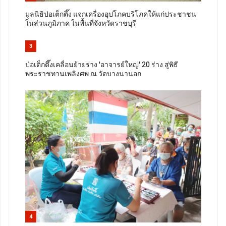
มูลนิธิป่อเต็กตึ๊ง แจกเครื่องอุปโภคบริโภคให้แก่ประชาชน
ในส่วนภูมิภาค ในพื้นที่จังหวัดราชบุรี
3
ป่อเต็กตึ๊งเคลื่อนย้ายร่าง 'อาจารย์ใหญ่' 20 ร่าง สู่พิธี
พระราชทานเพลิงศพ ณ วัดบางนานอก
4