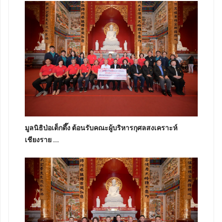
มูลนิธิป่อเต็กตึ๊ง ต้อนรับคณะผู้บริหารกุศลสงเคราะห์
เชียงราย ...