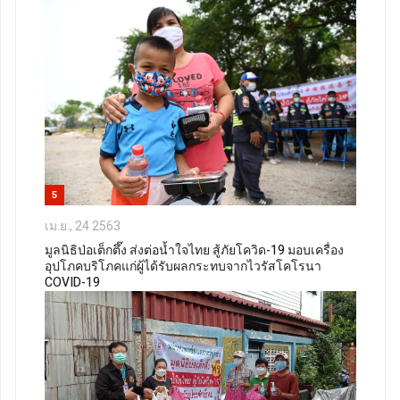
5
เม.ย., 24 2563
มูลนิธิป่อเต็กตึ๊ง ส่งต่อน้ำใจไทย สู้ภัยโควิด-19 มอบเครื่อง
อุปโภคบริโภคแก่ผู้ได้รับผลกระทบจากไวรัสโคโรนา
COVID-19