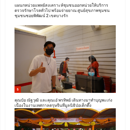
แผนกหน่วยแพทย์สงเคราะห์ชุมชนออกหน่วยให้บริการ
ตรวจรักษาโรคทั่วไป พร้อมจ่ายยาณ ศูนย์สุขภาพชุมชน
ชุมชนซอยพิพัฒน์ 2 เขตบางรัก
5
คุณป๋อ ณัฐวุฒิ และคุณเอ๋ พรทิพย์ เดินทางมาทำบุญพะเก่ง
เนื่องในงานเทศกาลตรุษจีนที่มูลนิธิป่อเต็กตึ๊ง