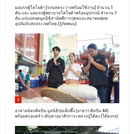
มอบรถตู้โตโยต้า [รถปลดระวางพร้อมใช้งาน] จำนวน 1
คัน และ มอบรถตู้พยาบาลโตโยต้าพร้อมอุปกรณ์ จำนวน 1
คัน แก่แม่สอดมูลนิธิสามัคคีการกุศลและสมาคมพุทธ
อุปถัมภ์แห่งประเทศไทย (กู้ภัยพนม)
3
อาสาสมัครศิลปิน มูลนิธิป่อเต็กตึ๊ง (อาสาฯ ศิลปิน 44)
พร้อมครอบครัว เดินทางมาสักการะหลวงปู่ไต้ฮง (ไต้ฮงกง)