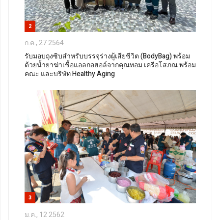
2
ก.ค., 27 2564
รับมอบถุงซิบสำหรับบรรจุร่างผู้เสียชีวิต (BodyBag) พร้อม
ด้วยน้ำยาฆ่าเชื้อแอลกอฮอล์จากคุณทอม เครือโสภณ พร้อม
คณะ และบริษัท Healthy Aging
3
ม.ค., 12 2562