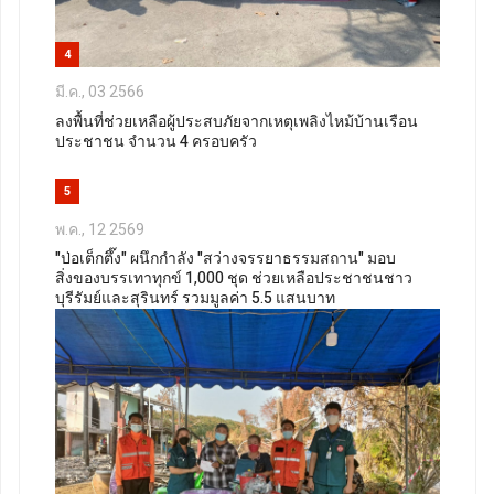
4
มี.ค., 03 2566
ลงพื้นที่ช่วยเหลือผู้ประสบภัยจากเหตุเพลิงไหม้บ้านเรือน
ประชาชน จำนวน 4 ครอบครัว
5
พ.ค., 12 2569
"ป่อเต็กตึ๊ง" ผนึกกำลัง "สว่างจรรยาธรรมสถาน" มอบ
สิ่งของบรรเทาทุกข์ 1,000 ชุด ช่วยเหลือประชาชนชาว
บุรีรัมย์และสุรินทร์ รวมมูลค่า 5.5 แสนบาท