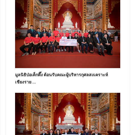
มูลนิธิป่อเต็กตึ๊ง ต้อนรับคณะผู้บริหารกุศลสงเคราะห์
เชียงราย ...