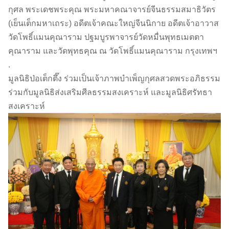
กุศล พระเดชพระคุณ พระมหาคณาจารย์จีนธรรมสมาธิวัตร
(เย็นเต็กมหาเถระ) อดีตเจ้าคณะใหญ่จีนนิกาย อดีตเจ้าอาวาส
วัดโพธิ์แมนคุณาราม ปฐมบูรพาจารย์วัดหมื่นพุทธเมตตา
คุณาราม และวัดพุทธคุณ ณ วัดโพธิ์แมนคุณาราม กรุงเทพฯ
.
มูลนิธิป่อเต็กตึ๊ง ร่วมเป็นเจ้าภาพบำเพ็ญกุศลสวดพระอภิธรรม
ร่วมกับมูลนิธิส่งเสริมศีลธรรมสงเคราะห์ และมูลนิธิศรัทธา
สงเคราะห์