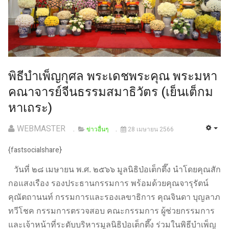
พิธีบำเพ็ญกุศล พระเดชพระคุณ พระมหา
คณาจารย์จีนธรรมสมาธิวัตร (เย็นเต็กม
หาเถระ)
WEBMASTER
ข่าวอื่นๆ
28 เมษายน 2566
{fastsocialshare}
วันที่ ๒๘ เมษายน พ.ศ. ๒๕๖๖ มูลนิธิป่อเต็กตึ๊ง นำโดยคุณสัก
กอแสงเรือง รองประธานกรรมการ พร้อมด้วยคุณจารุรัตน์
คุณัตถานนท์ กรรมการและรองเลขาธิการ คุณจินดา บุญลาภ
ทวีโชค กรรมการตรวจสอบ คณะกรรมการ ผู้ช่วยกรรมการ
และเจ้าหน้าที่ระดับบริหารมูลนิธิป่อเต็กตึ๊ง ร่วมในพิธีบำเพ็ญ