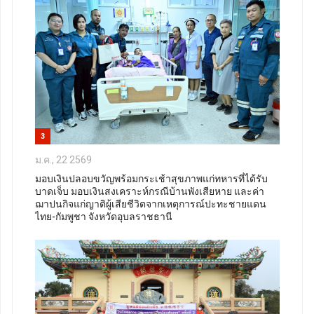
3
ม.ค., 22 2569
มอบเงินปลอบขวัญพร้อมกระเช้าสุขภาพแก่ทหารที่ได้รับ
บาดเจ็บ มอบเงินสงเคราะห์กรณีบ้านพังเสียหาย และค่า
ฌาปนกิจแก่ญาติผู้เสียชีวิตจากเหตุการณ์ปะทะชายแดน
ไทย-กัมพูชา จังหวัดอุบลราชธานี