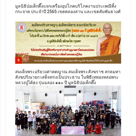
มูลนิธิป่อเต็กตึ๊งแจกเครื่องอุปโภคบริโภคงานประเพณีทิ้ง
กระจาด ประจำปี 2565 เขตคลองสาน และเขตสัมพันธวงศ์
5
สมเด็จพระอริยวงศาคตญาณ สมเด็จพระสังฆราช สกลมหา
สังฆปริณายก เสด็จทรงเป็นประธาน ในพิธีเททองหล่อพระ
หลวงปู่ไต้ฮง รุ่นฉลอง ๑๑๐ ปี มูลนิธิป่อเต็กตึ๊ง