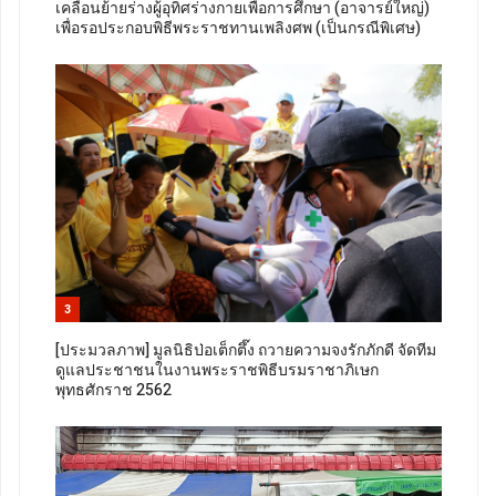
เคลื่อนย้ายร่างผู้อุทิศร่างกายเพื่อการศึกษา (อาจารย์ใหญ่)
เพื่อรอประกอบพิธีพระราชทานเพลิงศพ (เป็นกรณีพิเศษ)
3
[ประมวลภาพ] มูลนิธิป่อเต็กตึ๊ง ถวายความจงรักภักดี จัดทีม
ดูแลประชาชนในงานพระราชพิธีบรมราชาภิเษก
พุทธศักราช 2562