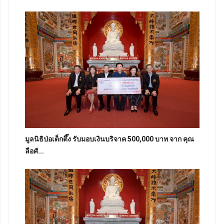
มูลนิธิป่อเต็กตึ๊ง รับมอบเงินบริจาค 500,000 บาท จาก คุณ
ลือศั...