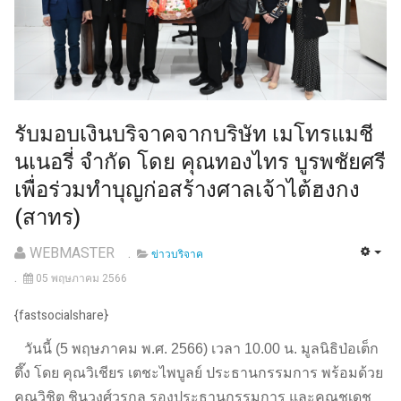
รับมอบเงินบริจาคจากบริษัท เมโทรแมชี
นเนอรี่ จำกัด โดย คุณทองไทร บูรพชัยศรี
เพื่อร่วมทำบุญก่อสร้างศาลเจ้าไต้ฮงกง
(สาทร)
WEBMASTER
ข่าวบริจาค
05 พฤษภาคม 2566
{fastsocialshare}
วันนี้ (5 พฤษภาคม พ.ศ. 2566) เวลา 10.00 น. มูลนิธิป่อเต็ก
ตึ๊ง โดย คุณวิเชียร เตชะไพบูลย์ ประธานกรรมการ พร้อมด้วย
คุณวิชิต ชินวงศ์วรกุล รองประธานกรรมการ และคุณชูเดช