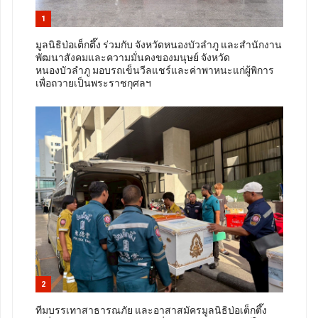
1
มูลนิธิป่อเต็กตึ๊ง ร่วมกับ จังหวัดหนองบัวลำภู และสำนักงาน
พัฒนาสังคมและความมั่นคงของมนุษย์ จังหวัด
หนองบัวลำภู มอบรถเข็นวีลแชร์และค่าพาหนะแก่ผู้พิการ
เพื่อถวายเป็นพระราชกุศลฯ
2
ทีมบรรเทาสาธารณภัย และอาสาสมัครมูลนิธิป่อเต็กตึ๊ง