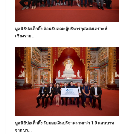
มูลนิธิป่อเต็กตึ๊ง ต้อนรับคณะผู้บริหารกุศลสงเคราะห์
เชียงราย ...
มูลนิธิป่อเต็กตึ๊ง รับมอบเงินบริจาครวมกว่า 1.9 แสนบาท
จาก บร...