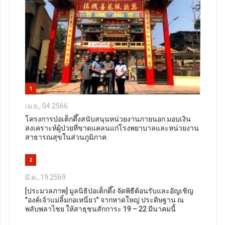
1
เม.ย., 04 2566
โครงการป่อเต็กตึ๊งสนับสนุนหน่วยงานภายนอก มอบเงิน
สงเคราะห์ผู้ป่วยที่ขาดแคลนแก่โรงพยาบาลและหน่วยงาน
สาธารณสุขในส่วนภูมิภาค
2
มี.ค., 19 2569
[ประมวลภาพ] มูลนิธิป่อเต็กตึ๊ง จัดพิธีต้อนรับและอัญเชิญ
"องค์เจ้าแม่ลิ้มกอเหนี่ยว" จากหาดใหญ่ ประดิษฐาน ณ
พลับพลาไชย ให้สาธุชนสักการะ 19 – 22 มีนาคมนี้