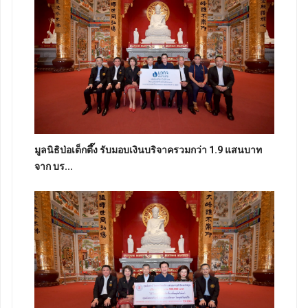
มูลนิธิป่อเต็กตึ๊ง รับมอบเงินบริจาครวมกว่า 1.9 แสนบาท
จาก บร...