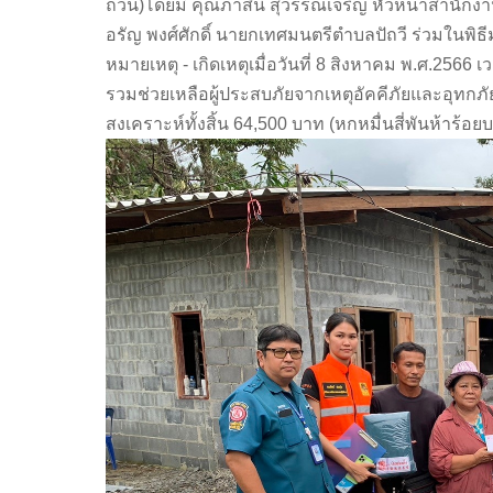
ถ้วน)โดยมี คุณภาสินี สุวรรณเจริญ หัวหน้าสำนักง
อรัญ พงศ์ศักดิ์ นายกเทศมนตรีตำบลปัถวี ร่วมในพิธ
หมายเหตุ - เกิดเหตุเมื่อวันที่ 8 สิงหาคม พ.ศ.2566 เ
รวมช่วยเหลือผู้ประสบภัยจากเหตุอัคคีภัยและอุทกภั
สงเคราะห์ทั้งสิ้น 64,500 บาท (หกหมื่นสี่พันห้าร้อย