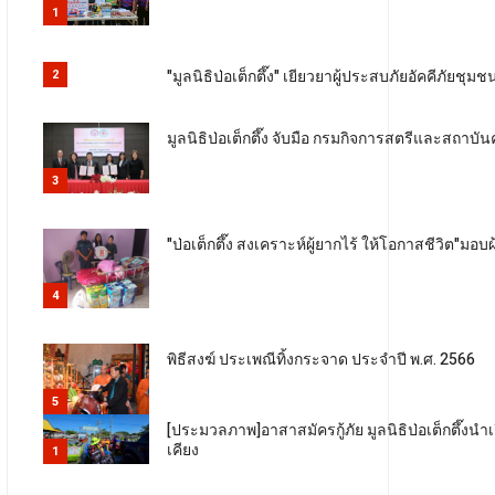
1
"มูลนิธิป่อเต็กตึ๊ง" เยียวยาผู้ประสบภัยอัคคีภั
2
มูลนิธิป่อเต็กตึ๊ง จับมือ กรมกิจการสตรีและสถาบั
3
"ป่อเต็กตึ๊ง สงเคราะห์ผู้ยากไร้ ให้โอกาสชีวิต"มอบผ้
4
พิธีสงฆ์ ประเพณีทิ้งกระจาด ประจำปี พ.ศ. 2566
5
[ประมวลภาพ]อาสาสมัครกู้ภัย มูลนิธิป่อเต็กตึ๊งนำ
เคียง
1