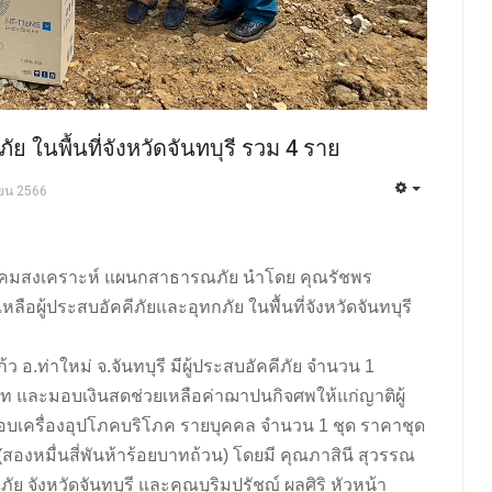
ัย ในพื้นที่จังหวัดจันทบุรี รวม 4 ราย
ายน 2566
่ายสังคมสงเคราะห์ แผนกสาธารณภัย นำโดย คุณรัชพร
ลือผู้ประสบอัคคีภัยและอุทกภัย ในพื้นที่จังหวัดจันทบุรี
ก้ว อ.ท่าใหม่ จ.จันทบุรี มีผู้ประสบอัคคีภัย จำนวน 1
าท และมอบเงินสดช่วยเหลือค่าฌาปนกิจศพให้แก่ญาติผู้
มมอบเครื่องอุปโภคบริโภค รายบุคคล จำนวน 1 ชุด ราคาชุด
(สองหมื่นสี่พันห้าร้อยบาทถ้วน) โดยมี คุณภาสินี สุวรรณ
จังหวัดจันทบุรี และคุณบุริมปรัชญ์ ผลศิริ หัวหน้า