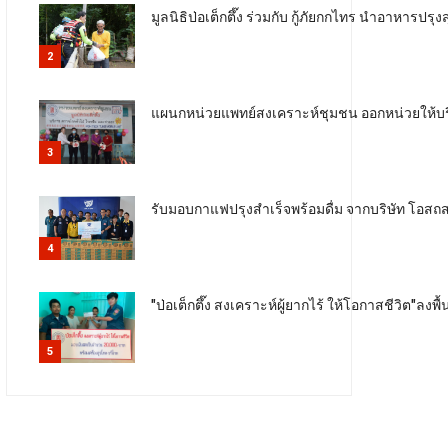
มูลนิธิป่อเต็กตึ๊ง ร่วมกับ กู้ภัยกกไทร นำอาหารป
2
แผนกหน่วยแพทย์สงเคราะห์ชุมชน ออกหน่วยให้บริ
3
รับมอบกาแฟปรุงสำเร็จพร้อมดื่ม จากบริษัท โอสถ
4
"ป่อเต็กตึ๊ง สงเคราะห์ผู้ยากไร้ ให้โอกาสชีวิต"ลง
5