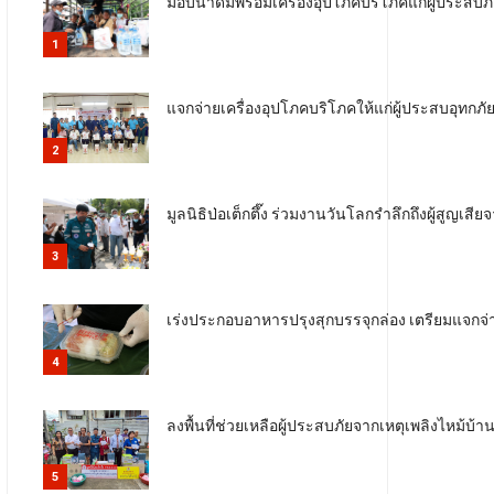
มอบน้ำดื่มพร้อมเครื่องอุปโภคบริโภคแก่ผู้ประส
1
แจกจ่ายเครื่องอุปโภคบริโภคให้แก่ผู้ประสบอุทกภัย 
2
มูลนิธิป่อเต็กตึ๊ง ร่วมงานวันโลกรำลึกถึงผู้สูญเส
3
เร่งประกอบอาหารปรุงสุกบรรจุกล่อง เตรียมแจกจ่า
4
ลงพื้นที่ช่วยเหลือผู้ประสบภัยจากเหตุเพลิงไหม
5