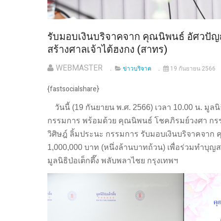
รับมอบเงินบริจาคจาก คุณนิพนธ์ อัศวปั
สร้างศาลเจ้าไต้ฮงกง (สาทร)
WEBMASTER
ข่าวบริจาค
19 กันยายน 2566
{fastsocialshare}
วันนี้ (19 กันยายน พ.ศ. 2566) เวลา 10.00 น. มูลน
กรรมการ พร้อมด้วย คุณนิพนธ์ โชคภิรมย์วงศา กร
วิศิษฎ์ ลิ้มประนะ กรรมการ รับมอบเงินบริจาคจาก
1,000,000 บาท (หนึ่งล้านบาทถ้วน) เพื่อร่วมทำบุญ
มูลนิธิป่อเต็กตึ๊ง พลับพลาไชย กรุงเทพฯ