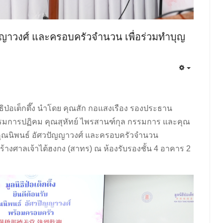
ญญาวงศ์ และครอบครัวจำนวน เพื่อร่วมทำบุญ
ิธิป่อเต็กตึ๊ง นำโดย คุณสัก กอแสงเรือง รองประธาน
รมการปฏิคม คุณสุหัทย์ ไพรสานฑ์กุล กรรมการ และคุณ
 คุณนิพนธ์ อัศวปัญญาวงศ์ และครอบครัวจำนวน
สร้างศาลเจ้าไต้ฮงกง (สาทร) ณ ห้องรับรองชั้น 4 อาคาร 2