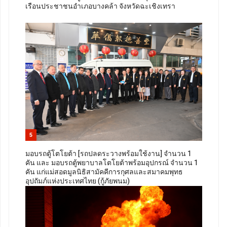
เรือนประชาชนอำเภอบางคล้า จังหวัดฉะเชิงเทรา
5
มอบรถตู้โตโยต้า [รถปลดระวางพร้อมใช้งาน] จำนวน 1
คัน และ มอบรถตู้พยาบาลโตโยต้าพร้อมอุปกรณ์ จำนวน 1
คัน แก่แม่สอดมูลนิธิสามัคคีการกุศลและสมาคมพุทธ
อุปถัมภ์แห่งประเทศไทย (กู้ภัยพนม)