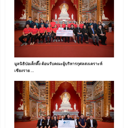
มูลนิธิป่อเต็กตึ๊ง ต้อนรับคณะผู้บริหารกุศลสงเคราะห์
เชียงราย ...