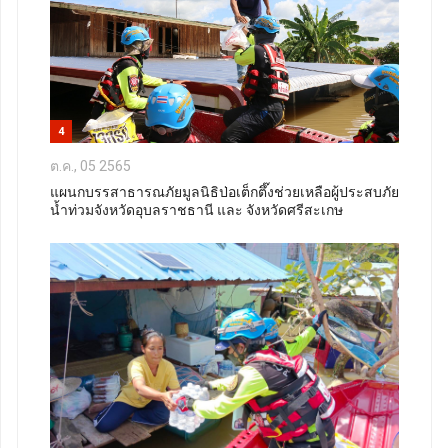
4
ต.ค., 05 2565
แผนกบรรสาธารณภัยมูลนิธิป่อเต็กตึ๊งช่วยเหลือผู้ประสบภัย
น้ำท่วมจังหวัดอุบลราชธานี และ จังหวัดศรีสะเกษ