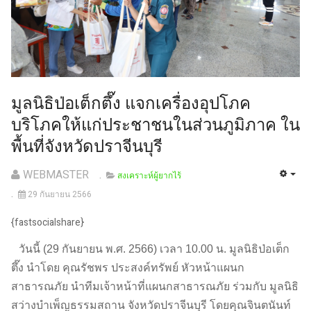
มูลนิธิป่อเต็กตึ๊ง แจกเครื่องอุปโภค
บริโภคให้แก่ประชาชนในส่วนภูมิภาค ใน
พื้นที่จังหวัดปราจีนบุรี
WEBMASTER
สงเคราะห์ผู้ยากไร้
29 กันยายน 2566
{fastsocialshare}
วันนี้ (29 กันยายน พ.ศ. 2566) เวลา 10.00 น. มูลนิธิป่อเต็ก
ตึ๊ง นำโดย คุณรัชพร ประสงค์ทรัพย์ หัวหน้าแผนก
สาธารณภัย นำทีมเจ้าหน้าที่แผนกสาธารณภัย ร่วมกับ มูลนิธิ
สว่างบำเพ็ญธรรมสถาน จังหวัดปราจีนบุรี โดยคุณจินตนันท์