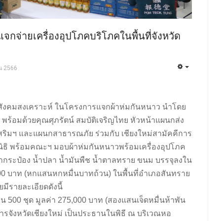
แจกจ่ายเครื่องอุปโภคบริโภคในพื้นที่จังหวัด
น 2566
 ฝ่ายสังคมสงเคราะห์ ในโครงการแจกผ้าห่มกันหนาว นำโดย
์ พร้อมด้วยคุณศุภรัตน์ สมบัติเจริญไทย หัวหน้าแผนกส่ง
เสริมฯ และแผนกสาธารณภัย ร่วมกับ เชียงใหม่สามัคคีการ
นิธิ พร้อมคณะฯ มอบผ้าห่มกันหนาวพร้อมเครื่องอุปโภค
ปลากระป๋อง น้ำปลา น้ำมันพืช น้ำตาลทราย ขนม บรรจุลงใน
0,000 บาท (หกแสนหกหมื่นบาทถ้วน) ในพื้นที่อำเภอสันทราย
มีรายละเอียดดังนี้
น 500 ชุด มูลค่า 275,000 บาท (สองแสนเจ็ดหมื่นห้าพัน
ชการจังหวัดเชียงใหม่ เป็นประธานในพิธี ณ บริเวณหอ