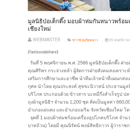
มูลนิธิป่อเต็กตึ๊ง มอบผ้าห่มกันหนาวพร้อม
เชียงใหม่
WEBMASTER
ข่าวช่วยภัยหนาว
05 พฤศจิกาย
{fastsocialshare}
วันที่ 5 พฤศจิกายน พ.ศ. 2566 มูลนิธิป่อเต็กตึ๊ง
คุณศิริพร กระจ่างหล้า ผู้จัดการฝ่ายสังคมสงเคราะห
เสริมการศึกษาและอาชีพ นำทีมเจ้าหน้าที่แผนกส่ง
กุศล นำโดย คุณประสงค์ สุขขะนิวาสน์ ประธานมูล
บริโภค ประกอบด้วย ข้าวสาร บะหมี่กึ่งสำเร็จรูป 
ถุงผ้ามูลนิธิฯ จำนวน 1,200 ชุด คิดเป็นมูลค่า 66
อำเภอแม่แตง และอำเภอแม่ริม จังหวัดเชียงใหม่ โดย
จุดที่ 1 มอบผ้าห่มพร้อมเครื่องอุปโภคบริโภค จำนว
บาทถ้วน) โดยมี คุณนิรัตน์ พงษ์สิทธิถาวร ผู้ว่ารา