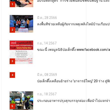
อบรมหลักสูตร "การช่วยฟื้นคืนชีพขั้นพื้นฐาน และ
1
มี.ค., 28 2566
ลงพื้นทีช่วยเหลือผู้ภัยจากเหตุเพลิงไหม้บ้านเรื
2
ก.ย., 14 2567
ขณะนี้ เพจมูลนิธิป่อเต็กตึ๊ง www.facebook.com
3
มี.ค., 08 2569
4
ป่อเต็กตึ๊งเคลื่อนย้ายร่าง 'อาจารย์ใหญ่' 20 ร่า
ก.ย., 18 2567
ประกอบอาหารปรุงสุกบรรจุกล่อง เพื่อนำไปแจกจ่าย
5