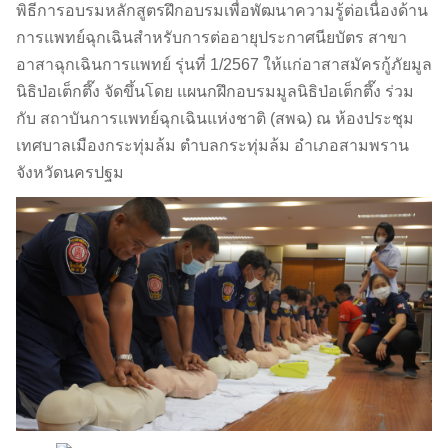
พิธีการอบรมหลักสูตรฝึกอบรมเพื่อพัฒนาความรู้ต่อเนื่องด้าน
การแพทย์ฉุกเฉินสำหรับการต่ออายุประกาศนียบัตร สาขา
อาสาฉุกเฉินการแพทย์ รุ่นที่ 1/2567 ให้แก่อาสาสมัครกู้ภัยมูล
นิธิป่อเต็กตึ๊ง จัดขึ้นโดย แผนกฝึกอบรมมูลนิธิป่อเต็กตึ๊ง ร่วม
กับ สถาบันการแพทย์ฉุกเฉินแห่งชาติ (สพฉ) ณ ห้องประชุม
เทศบาลเมืองกระทุ่มล้ม ตำบลกระทุ่มล้ม อำเภอสามพราน
จังหวัดนครปฐม