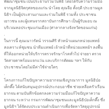
พัฒนาชุมชน เป็นประธานร่วมในพิธี โดยได้รับความร่วมมือ
จากมูลนิธิจิตกุศลของแก่น นำโดย คุณจือ ตั้งฤดี ประธานมูล
นิธิฯ เป็นผู้ประสานงานและร่วมในพิธี รวมทั้ง ประชาชน
เยาวชน และผู้แทนจากสถาบันการศึกษา เป็นผู้รับมอบ ณ
บริเวณหอประชุมแก่นเมือง (ศาลากลางจังหวัดขอนแก่น)
.
ในการนี้ คุณเนาวรัตน์ วรรณศิริ หัวหน้าแผนกหน่วยแพทย์
สงเคราะห์ชุมชน นำทีมแทพย์ เจ้าหน้าที่หน่วยแพทย์ฯ ลงพื้น
ที่ให้ออกหน่วยให้บริการตรวจรักษาโรคทั่วไป จ่ายยา ตรวจ
วัดสายตาพร้อมแจกแว่น และบริการตัดผม ฯลฯ ให้กับ
ประชาชนโดยไม่มีค่าใช้จ่ายใดๆ
.
โครงการแก้ไขปัญหาความยากจนเชิงบูรณาการ มูลนิธิป่อ
เต็กตึ๊ง ได้สนับสนุนอุปกรณ์ประกอบอาชีพ ช่วยเหลือครัวเรือน
ยากจน ตามบันทึกข้อตกลงความร่วมมือแก้ไขปัญหาความ
ยากจน ระหว่าง กรมการพัฒนาชุมชนและมูลนิธิป่อเต็กตึ๊ง ซึ่ง
มูลนิธิฯ ได้จัดงบประมาณดำเนินการเพื่อจัดหาวัสดุอุปกรณ์