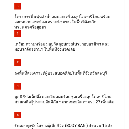
5
โครงการฟื้นฟูหลังน้ำลดมอบเครื่องอุปโภคบริโภค พร้อม
ออกหน่วยแพทย์สงเคราะห์ชุมชน ในพื้นที่จังหวัด
พระนครศรีอยุธยา
1
เตรียมความพร้อม มอบวัสดุอุปกรณ์ประกอบอาชีพฯ และ
มอบรถจักรยานฯ ในพื้นที่จังหวัดเลย
2
ลงพื้นที่สงเคราะห์ผู้ประสบอัคคีภัยในพื้นที่จังหวัดลพบุรี
3
มูลนิธิป่อเต็กตึ๊ง มอบเงินสดพร้อมชุดเครื่องอุปโภคบริโภค
ช่วยเหลือผู้ประสบอัคคีภัย ชุมชนซอยอินทามระ 27 เพิ่มเติม
4
รับมอบถุงซิปใส่ร่างผู้เสียชีวิต (BODY BAG ) จำนวน 15 ลัง