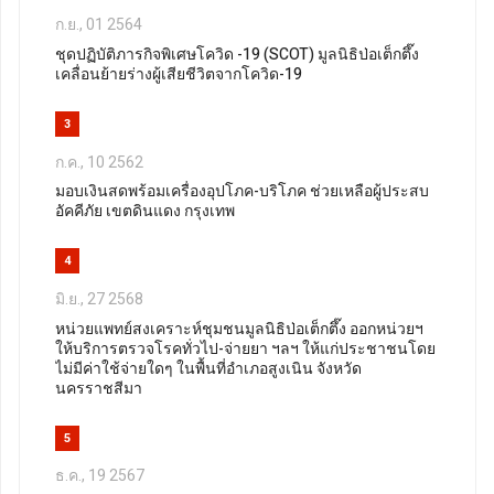
ก.ย., 01 2564
ชุดปฏิบัติภารกิจพิเศษโควิด -19 (SCOT) มูลนิธิป่อเต็กตึ๊ง
เคลื่อนย้ายร่างผู้เสียชีวิตจากโควิด-19
3
ก.ค., 10 2562
มอบเงินสดพร้อมเครื่องอุปโภค-บริโภค ช่วยเหลือผู้ประสบ
อัคคีภัย เขตดินแดง กรุงเทพ
4
มิ.ย., 27 2568
หน่วยแพทย์สงเคราะห์ชุมชนมูลนิธิป่อเต็กตึ๊ง ออกหน่วยฯ
ให้บริการตรวจโรคทั่วไป-จ่ายยา ฯลฯ ให้แก่ประชาชนโดย
ไม่มีค่าใช้จ่ายใดๆ ในพื้นที่อำเภอสูงเนิน จังหวัด
นครราชสีมา
5
ธ.ค., 19 2567