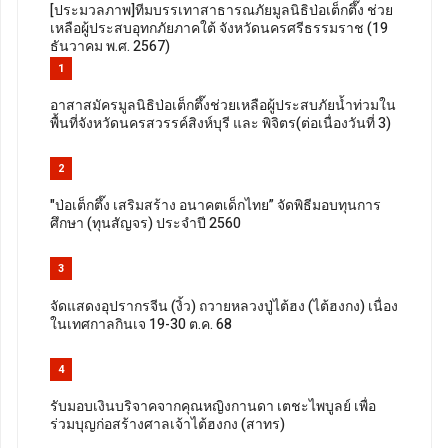
[ประมวลภาพ]ทีมบรรเทาสาธารณภัยมูลนิธิป่อเต็กตึ๊ง ช่วย
เหลือผู้ประสบอุทกภัยภาคใต้ จังหวัดนครศรีธรรมราช (19
ธันวาคม พ.ศ. 2567)
1
อาสาสมัครมูลนิธิป่อเต็กตึ๊งช่วยเหลือผู้ประสบภัยน้ำท่วมใน
พื้นที่จังหวัดนครสวรรค์สิงห์บุรี และ พิจิตร(ต่อเนื่องวันที่ 3)
2
"ป่อเต็กตึ๊ง เสริมสร้าง อนาคตเด็กไทย” จัดพิธีมอบทุนการ
ศึกษา (ทุนสัญจร) ประจำปี 2560
3
จัดแสดงอุปรากรจีน (งิ้ว) ถวายหลวงปู่ไต้ฮง (ไต้ฮงกง) เนื่อง
ในเทศกาลกินเจ 19-30 ต.ค. 68
4
รับมอบเงินบริจาคจากคุณหญิงกานดา เตชะไพบูลย์ เพื่อ
ร่วมบุญก่อสร้างศาลเจ้าไต้ฮงกง (สาทร)