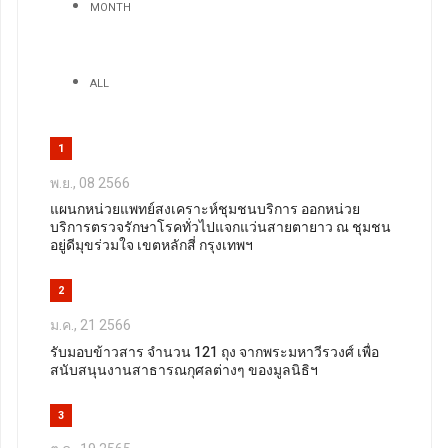
MONTH
ALL
1
พ.ย., 08 2566
แผนกหน่วยแพทย์สงเคราะห์ชุมชนบริการ ออกหน่วย
บริการตรวจรักษาโรคทั่วไปแจกแว่นสายตายาว ณ ชุมชน
อยู่ดีมุขร่วมใจ เขตหลักสี่ กรุงเทพฯ
2
ม.ค., 21 2566
รับมอบข้าวสาร จำนวน 121 ถุง จากพระมหาวีรวงศ์ เพื่อ
สนับสนุนงานสาธารณกุศลต่างๆ ของมูลนิธิฯ
3