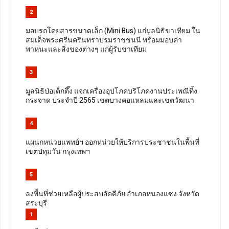
2
มอบรถโดยสารขนาดเล็ก (Mini Bus) แก่มูลนิธิขาเทียม ใน
สมเด็จพระศรีนครินทราบรมราชชนนี พร้อมมอบค่า
พาหนะและสิ่งของต่างๆ แก่ผู้รับขาเทียม
3
มูลนิธิป่อเต็กตึ๊ง แจกเครื่องอุปโภคบริโภคงานประเพณีทิ้ง
กระจาด ประจำปี 2565 เขตบางคอแหลมและเขตวัฒนา
4
แผนกหน่วยแพทย์ฯ ออกหน่วยให้บริการประชาชนในพื้นที่
เขตปทุมวัน กรุงเทพฯ
5
ลงพื้นที่ช่วยเหลือผู้ประสบอัคคีภัย อำเภอหนองแซง จังหวัด
สระบุรี
1