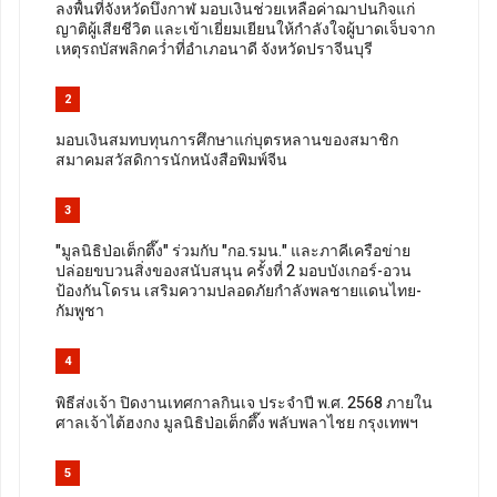
ลงพื้นที่จังหวัดบึงกาฬ มอบเงินช่วยเหลือค่าฌาปนกิจแก่
ญาติผู้เสียชีวิต และเข้าเยี่ยมเยียนให้กำลังใจผู้บาดเจ็บจาก
เหตุรถบัสพลิกคว่ำที่อำเภอนาดี จังหวัดปราจีนบุรี
2
มอบเงินสมทบทุนการศึกษาแก่บุตรหลานของสมาชิก
สมาคมสวัสดิการนักหนังสือพิมพ์จีน
3
"มูลนิธิป่อเต็กตึ๊ง" ร่วมกับ "กอ.รมน." และภาคีเครือข่าย
ปล่อยขบวนสิ่งของสนับสนุน ครั้งที่ 2 มอบบังเกอร์-อวน
ป้องกันโดรน เสริมความปลอดภัยกำลังพลชายแดนไทย-
กัมพูชา
4
พิธีส่งเจ้า ปิดงานเทศกาลกินเจ ประจำปี พ.ศ. 2568 ภายใน
ศาลเจ้าไต้ฮงกง มูลนิธิป่อเต็กตึ๊ง พลับพลาไชย กรุงเทพฯ
5