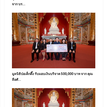
จาก บร...
มูลนิธิป่อเต็กตึ๊ง รับมอบเงินบริจาค 500,000 บาท จาก คุณ
ลือศั...