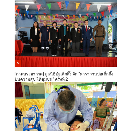
5
[ภาพบรรยากาศ] มูลนิธิป่อเต็กตึ๊ง จัด “คาราวานป่อเต็กตึ๊ง
ปันความสุข ให้ชุมชน” ครั้งที่ 2