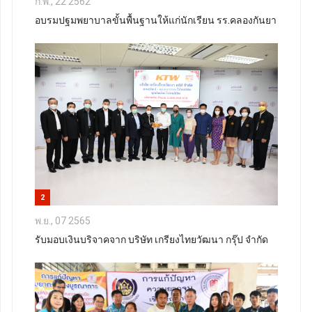
ก.พ., 22 2562
อบรมปฐมพยาบาลขั้นพื้นฐานให้แก่นักเรียน รร.คลองกันยา
2
พ.ย., 07 2565
รับมอบเงินบริจาคจาก บริษัท เกรียงไทยวัฒนา กรุ๊ป จำกัด