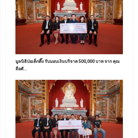
มูลนิธิป่อเต็กตึ๊ง รับมอบเงินบริจาค 500,000 บาท จาก คุณ
ลือศั...