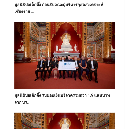
มูลนิธิป่อเต็กตึ๊ง ต้อนรับคณะผู้บริหารกุศลสงเคราะห์
เชียงราย ...
มูลนิธิป่อเต็กตึ๊ง รับมอบเงินบริจาครวมกว่า 1.9 แสนบาท
จาก บร...