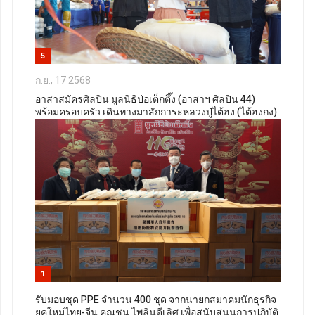
5
ก.ย., 17 2568
อาสาสมัครศิลปิน มูลนิธิป่อเต็กตึ๊ง (อาสาฯ ศิลปิน 44)
พร้อมครอบครัว เดินทางมาสักการะหลวงปู่ไต้ฮง (ไต้ฮงกง)
1
รับมอบชุด PPE จำนวน 400 ชุด จากนายกสมาคมนักธุรกิจ
ยุคใหม่ไทย-จีน คุณชุน ไพลินดีเลิศ เพื่อสนับสนุนการปฏิบัติ