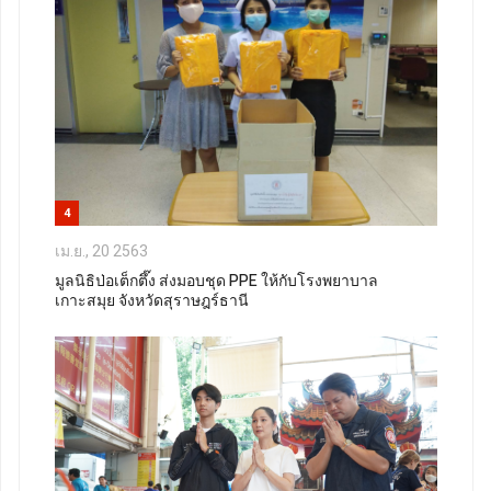
4
เม.ย., 20 2563
มูลนิธิป่อเต็กตึ๊ง ส่งมอบชุด PPE ให้กับโรงพยาบาล
เกาะสมุย จังหวัดสุราษฎร์ธานี