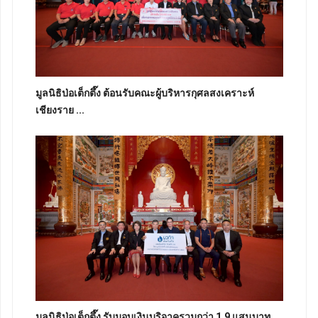
มูลนิธิป่อเต็กตึ๊ง ต้อนรับคณะผู้บริหารกุศลสงเคราะห์
เชียงราย ...
มูลนิธิป่อเต็กตึ๊ง รับมอบเงินบริจาครวมกว่า 1.9 แสนบาท