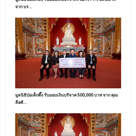
จาก บร...
มูลนิธิป่อเต็กตึ๊ง รับมอบเงินบริจาค 500,000 บาท จาก คุณ
ลือศั...