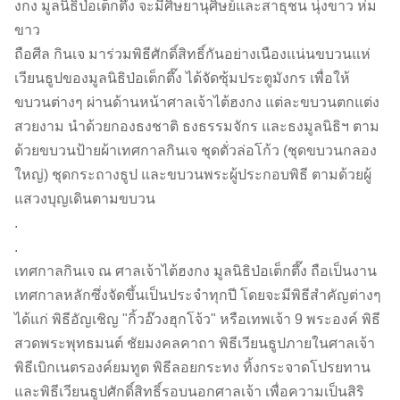
งกง มูลนิธิป่อเต็กตึ๊ง จะมีศิษยานุศิษย์และสาธุชน นุ่งขาว ห่ม
ขาว
ถือศีล กินเจ มาร่วมพิธีศักดิ์สิทธิ์กันอย่างเนืองแน่นขบวนแห่
เวียนธูปของมูลนิธิป่อเต็กตึ๊ง ได้จัดซุ้มประตูมังกร เพื่อให้
ขบวนต่างๆ ผ่านด้านหน้าศาลเจ้าไต้ฮงกง แต่ละขบวนตกแต่ง
สวยงาม นำด้วยกองธงชาติ ธงธรรมจักร และธงมูลนิธิฯ ตาม
ด้วยขบวนป้ายผ้าเทศกาลกินเจ ชุดตั่วล่อโก้ว (ชุดขบวนกลอง
ใหญ่) ชุดกระถางธูป และขบวนพระผู้ประกอบพิธี ตามด้วยผู้
แสวงบุญเดินตามขบวน
.
.
เทศกาลกินเจ ณ ศาลเจ้าไต้ฮงกง มูลนิธิป่อเต็กตึ๊ง ถือเป็นงาน
เทศกาลหลักซึ่งจัดขึ้นเป็นประจำทุกปี โดยจะมีพิธีสำคัญต่างๆ
ได้แก่ พิธีอัญเชิญ "กิ้วอ๊วงฮุกโจ้ว" หรือเทพเจ้า 9 พระองค์ พิธี
สวดพระพุทธมนต์ ชัยมงคลคาถา พิธีเวียนธูปภายในศาลเจ้า
พิธีเบิกเนตรองค์ยมทูต พิธีลอยกระทง ทิ้งกระจาดโปรยทาน
และพิธีเวียนธูปศักดิ์สิทธิ์รอบนอกศาลเจ้า เพื่อความเป็นสิริ