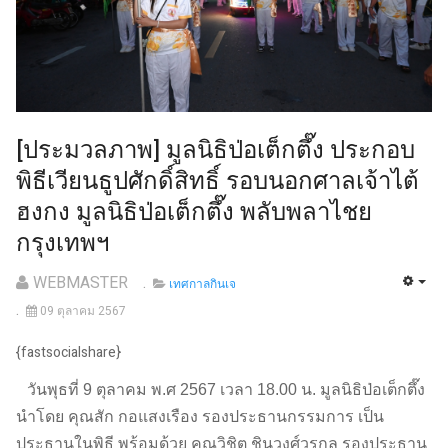
[ประมวลภาพ] มูลนิธิป่อเต็กตึ๊ง ประกอบ
พิธีเวียนธูปศักดิ์สิทธิ์ รอบนอกศาลเจ้าไต้
ฮงกง มูลนิธิป่อเต็กตึ๊ง พลับพลาไชย
กรุงเทพฯ
WEBMASTER
เทศกาลกินเจ
09 ตุลาคม 2567
{fastsocialshare}
วันพุธที่ 9 ตุลาคม พ.ศ 2567 เวลา 18.00 น. มูลนิธิป่อเต็กตึ๊ง
นำโดย คุณสัก กอแสงเรือง รองประธานกรรมการ เป็น
ประธานในพิธี พร้อมด้วย คุณวิชิต ชินวงศ์วรกุล รองประธาน