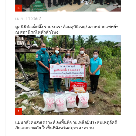
5
เม.ย., 11 2562
มูลนิธิป่อเต็กตึ๊ง ร่วมรณรงค์ลดอุบัติเหตุ/ออกหน่วยแพทย์ฯ
ณ สถานีรถไฟหัวลำโพง
1
แผนกสังคมสงเคราะห์ ลงพื้นที่ช่วยเหลือผู้ประสบเหตุอัคคี
ภัยและวาตภัย ในพื้นที่จังหวัดสมุทรสงคราม