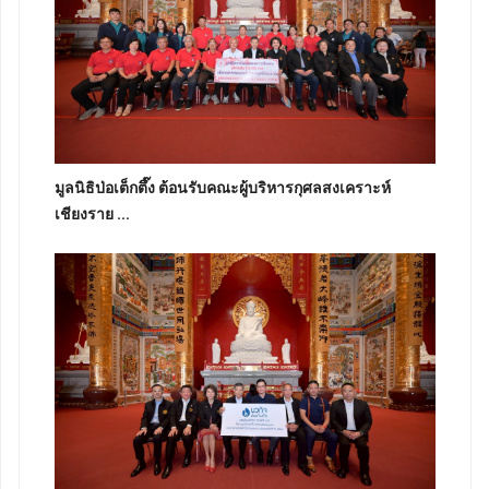
มูลนิธิป่อเต็กตึ๊ง ต้อนรับคณะผู้บริหารกุศลสงเคราะห์
เชียงราย ...