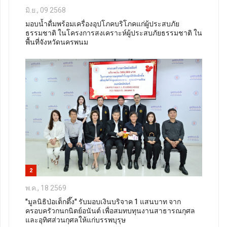
มิ.ย., 09 2568
มอบน้ำดื่มพร้อมเครื่องอุปโภคบริโภคแก่ผู้ประสบภัย
ธรรมชาติ ในโครงการสงเคราะห์ผู้ประสบภัยธรรมชาติ ใน
พื้นที่จังหวัดนครพนม
2
พ.ค., 18 2569
"มูลนิธิป่อเต็กตึ๊ง" รับมอบเงินบริจาค 1 แสนบาท จาก
ครอบครัวกนกนิตย์อนันต์ เพื่อสมทบทุนงานสาธารณกุศล
และอุทิศส่วนกุศลให้แก่บรรพบุรุษ