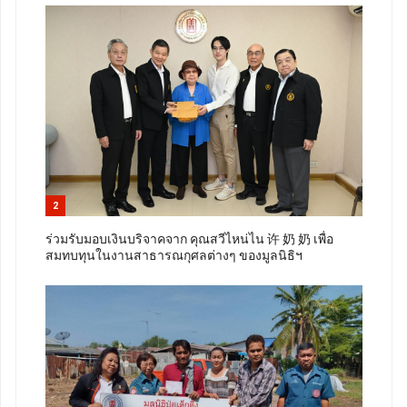
2
ร่วมรับมอบเงินบริจาคจาก คุณสวีไหน่ไน 许 奶 奶 เพื่อ
สมทบทุนในงานสาธารณกุศลต่างๆ ของมูลนิธิฯ