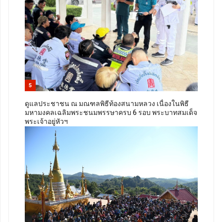
5
ดูแลประชาชน ณ มณฑลพิธีท้องสนามหลวง เนื่องในพิธี
มหามงคลเฉลิมพระชนมพรรษาครบ 6 รอบ พระบาทสมเด็จ
พระเจ้าอยู่หัวฯ