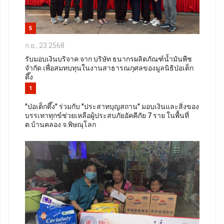
5
ก.ย., 23 2568
รับมอบเงินบริจาค จาก บริษัท ธนากรผลิตภัณฑ์น้ำมันพืช
จำกัด เพื่อสมทบทุนในงานสาธารณกุศลของมูลนิธิป่อเต็ก
ตึ๊ง
1
"ป่อเต็กตึ๊ง" ร่วมกับ "ประสาทบุญสถาน" มอบเงินและสิ่งของ
บรรเทาทุกข์ช่วยเหลือผู้ประสบภัยอัคคีภัย 7 ราย ในพื้นที่
ต.บ้านคลอง จ.พิษณุโลก