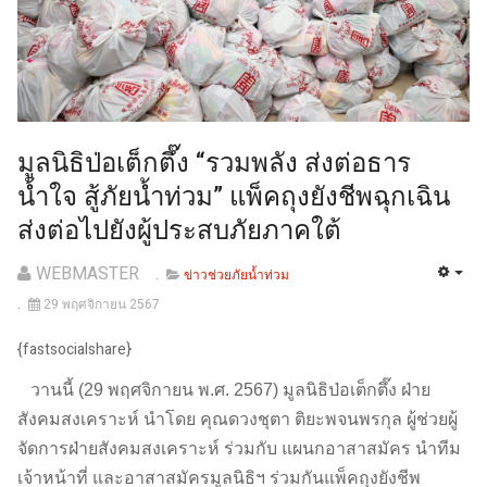
มูลนิธิป่อเต็กตึ๊ง “รวมพลัง ส่งต่อธาร
น้ำใจ สู้ภัยน้ำท่วม” แพ็คถุงยังชีพฉุกเฉิน
ส่งต่อไปยังผู้ประสบภัยภาคใต้
WEBMASTER
ข่าวช่วยภัยน้ำท่วม
29 พฤศจิกายน 2567
{fastsocialshare}
วานนี้ (29 พฤศจิกายน พ.ศ. 2567) มูลนิธิป่อเต็กตึ๊ง ฝ่าย
สังคมสงเคราะห์ นำโดย คุณดวงชุตา ติยะพจนพรกุล ผู้ช่วยผู้
จัดการฝ่ายสังคมสงเคราะห์ ร่วมกับ แผนกอาสาสมัคร นำทีม
เจ้าหน้าที่ และอาสาสมัครมูลนิธิฯ ร่วมกันแพ็คถุงยังชีพ