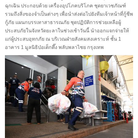
ฉุกเฉิน ประกอบด้วย เครื่องอุปโภคบริโภค ชุดยาเวชภัณฑ์
รวมถึงสิ่งของจำเป็นต่างๆ เพื่อนำส่งต่อไปยังทีมเจ้าหน้าที่กู้ชีพ
กู้ภัย แผนกบรรเทาสาธารณภัย ชุดปฏิบัติการช่วยเหลือผู้
ประสบภัยในจังหวัดยะลาในช่วงเช้าวันนี้ นำออกแจกจ่ายให้
แก่ผู้ประสบอุทกภัย ณ บริเวณฝ่ายสังคมสงเคราะห์ ชั้น 1
อาคาร 1 มูลนิธิป่อเต็กตึ๊ง พลับพลาไชย กรุงเทพ