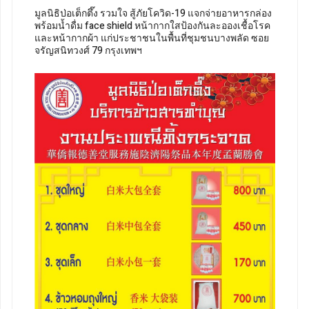
มูลนิธิป่อเต็กตึ๊ง รวมใจ สู้ภัยโควิด-19 แจกจ่ายอาหารกล่อง
พร้อมน้ำดื่ม face shield หน้ากากใสป้องกันละอองเชื้อโรค
และหน้ากากผ้า แก่ประชาชนในพื้นที่ชุมชนบางพลัด ซอย
จรัญสนิทวงศ์ 79 กรุงเทพฯ