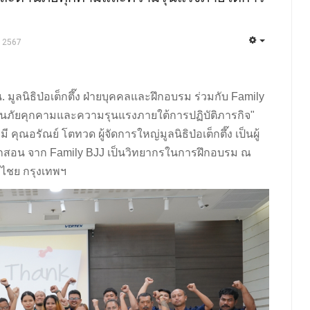
 2567
. มูลนิธิป่อเต็กตึ๊ง ฝ่ายบุคคลและฝึกอบรม ร่วมกับ Family
ต้านภัยคุกคามและความรุนแรงภายใต้การปฏิบัติภารกิจ"
ี คุณอรัณย์ โตทวด ผู้จัดการใหญ่มูลนิธิป่อเต็กตึ๊ง เป็นผู้
ึกสอน จาก Family BJJ เป็นวิทยากรในการฝึกอบรม ณ
ลาไชย กรุงเทพฯ