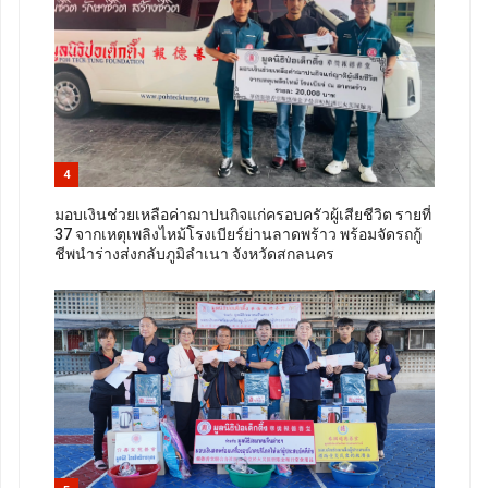
4
มอบเงินช่วยเหลือค่าฌาปนกิจแก่ครอบครัวผู้เสียชีวิต รายที่
37 จากเหตุเพลิงไหม้โรงเบียร์ย่านลาดพร้าว พร้อมจัดรถกู้
ชีพนำร่างส่งกลับภูมิลำเนา จังหวัดสกลนคร