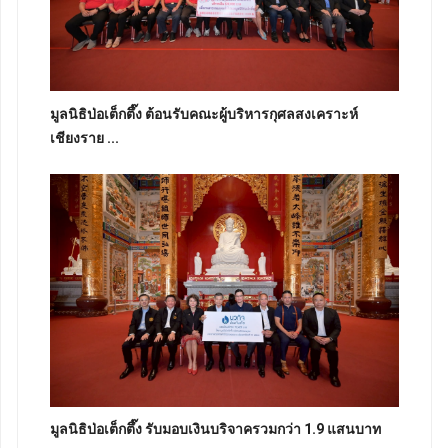
มูลนิธิป่อเต็กตึ๊ง ต้อนรับคณะผู้บริหารกุศลสงเคราะห์
เชียงราย ...
มูลนิธิป่อเต็กตึ๊ง รับมอบเงินบริจาครวมกว่า 1.9 แสนบาท