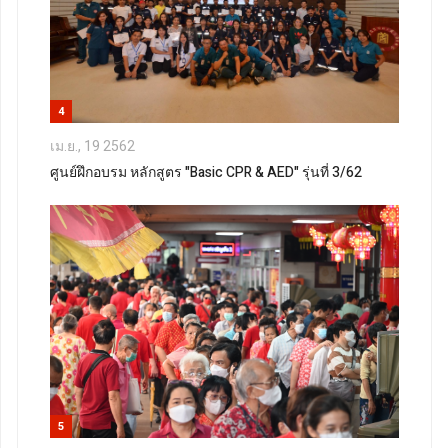
4
เม.ย., 19 2562
ศูนย์ฝึกอบรม หลักสูตร "Basic CPR & AED" รุ่นที่ 3/62
5