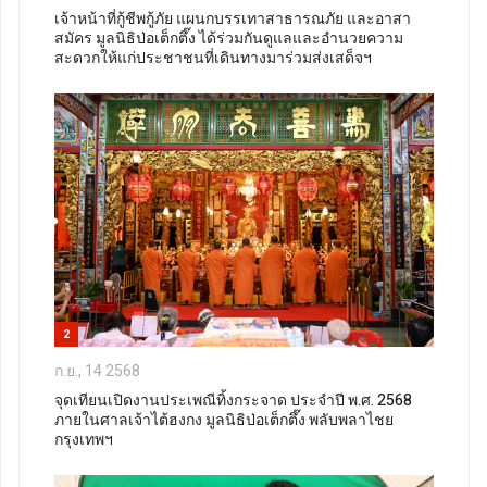
เจ้าหน้าที่กู้ชีพกู้ภัย แผนกบรรเทาสาธารณภัย และอาสา
สมัคร มูลนิธิป่อเต็กตึ๊ง ได้ร่วมกันดูแลและอำนวยความ
สะดวกให้แก่ประชาชนที่เดินทางมาร่วมส่งเสด็จฯ
2
ก.ย., 14 2568
จุดเทียนเปิดงานประเพณีทิ้งกระจาด ประจำปี พ.ศ. 2568
ภายในศาลเจ้าไต้ฮงกง มูลนิธิป่อเต็กตึ๊ง พลับพลาไชย
กรุงเทพฯ