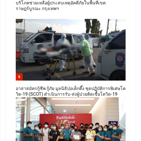
บริโภคช่วยเหลือผู้ประสบเหตุอัคคีภัยในพื้นที่เขต
ราษฎร์บูรณะ กรุงเทพฯ
5
อาสาสมัครกู้ชีพ กู้ภัย มูลนิธิป่อเต็กตึ๊ง ชุดปฏิบัติการพิเศษโค
วิด-19 (SCOT) ดำเนินการรับ-ส่งผู้ป่วยติดเชื้อโควิด-19