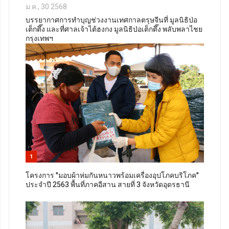
ม.ค., 30 2568
บรรยากาศการทำบุญช่วงงานเทศกาลตรุษจีนที่ มูลนิธิป่อ
เต็กตึ๊ง และที่ศาลเจ้าไต้ฮงกง มูลนิธิป่อเต็กตึ๊ง พลับพลาไชย
กรุงเทพฯ
1
โครงการ "มอบผ้าห่มกันหนาวพร้อมเครื่องอุปโภคบริโภค"
ประจำปี 2563 พื้นที่ภาคอีสาน สายที่ 3 จังหวัดอุดรธานี