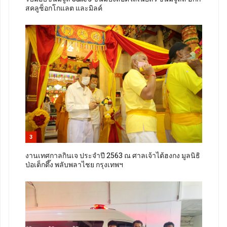
สคลูช็อกโกแลต และมิลค์
3
งานเทศกาลกินเจ ประจำปี 2563 ณ ศาลเจ้าไต้ฮงกง มูลนิธิ
ป่อเต็กตึ๊ง พลับพลาไชย กรุงเทพฯ