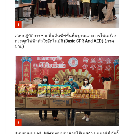
1
สอบปฏิบัติการช่วยฟื้นคืนชีพขั้นพื้นฐานและการใช้เครื่อง
กระตุกไฟฟ้าหัวใจอัตโนมัติ (Basic CPR And AED)-(ภาค
บ่าย)
2
รับมอบขนมจูลี่ Julie's ขนมปังสอดใส้เนยถั่ว ขนมจูลี่ส์ ฮักกี้