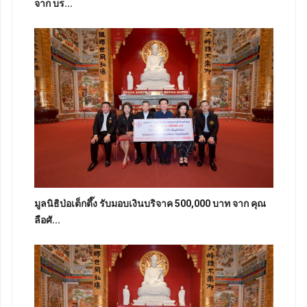
จาก บร...
มูลนิธิป่อเต็กตึ๊ง รับมอบเงินบริจาค 500,000 บาท จาก คุณ
ลือศั...