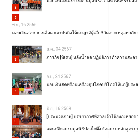
มอบเงินสงเคราะห์ผ่านมูลนิธิสว่างหัวหินธรรมสถาน 
1
2
พ.ย., 16 2566
มอบเงินสดช่วยเหลือค่าฌาปนกิจให้แก่ญาติผู้เสียชีวิตจากเหตุอุทกภั
ธ.ค., 04 2567
ภารกิจ [พิเศษ] หลังน้ำลด ปฏิบัติการทำความสะอา
3
ก.ย., 24 2567
มอบเงินสดพร้อมเครื่องอุปโภคบริโภคให้แก่ผู้ปร
4
มิ.ย., 16 2569
[ประมวลภาพ] บรรยากาศที่ศาลเจ้าไต้ฮงกงหยกขาวเฉล
5
แผนกฝึกอบรมมูลนิธิป่อเต็กตึ๊ง จัดอบรมหลักสูตรปฐ