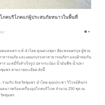
ปโภคบริโภคแก่ผู้ประสบภัยหนาวในพื้นที่
2567
่ายสังคมสงเคราะห์ นำโดย คุณดวงชุตา ติยะพจนพรกุล ผู้ช่วย
แผนกสาธารณภัย และแผนกบรรเทาสาธารณภัยฯ มอบผ้าห่มกัน
 บะหมี่กึ่งสำเร็จรูป ปลากระป๋อง น้ำมันพืช น้ำปลา
ดชุมพร ตามรายละเอียด ดังนี้
น. ร่วมกับ
จังหวัดชุมพร นำโดย คุณประชา วิโรจน์ทินกร
นหนาวพร้อมเครื่องอุปโภคบริโภค จำนวน 250 ชุด ณ
วัดชุมพร