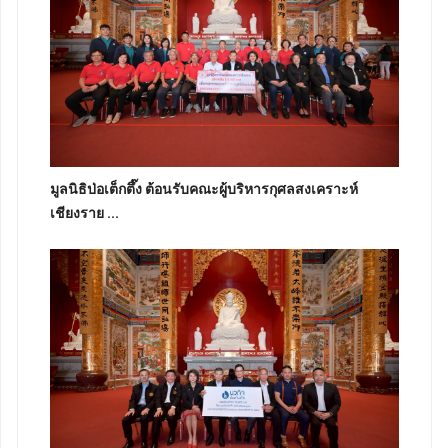
มูลนิธิป่อเต็กตึ๊ง ต้อนรับคณะผู้บริหารกุศลสงเคราะห์
เชียงราย ...