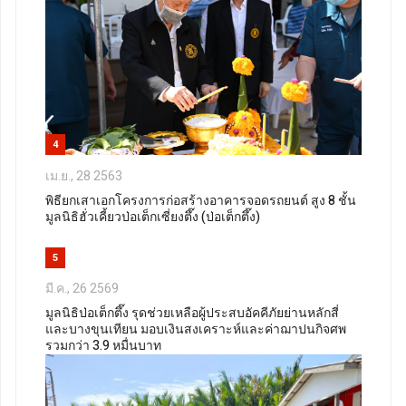
4
เม.ย., 28 2563
พิธียกเสาเอกโครงการก่อสร้างอาคารจอดรถยนต์ สูง 8 ชั้น
มูลนิธิฮั่วเคี้ยวป่อเต็กเซี่ยงตึ๊ง (ป่อเต็กตึ๊ง)
5
มี.ค., 26 2569
มูลนิธิป่อเต็กตึ๊ง รุดช่วยเหลือผู้ประสบอัคคีภัยย่านหลักสี่
และบางขุนเทียน มอบเงินสงเคราะห์และค่าฌาปนกิจศพ
รวมกว่า 3.9 หมื่นบาท