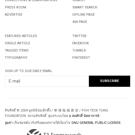
CORRECTIONS & CLARIFICATIONS
SEARCH
PRESS ROOM
SMART SEARCH
ADVERTISE
OFFLINE PAGE
404 PAGE
FEATURED ARTICLES
TWITTER
SINGLE ARTICLE
FACEBOOK
TAGGED ITEMS
TUMBLR
TYPOGRAPHY
PINTEREST
SIGN UP TO OUR DAILY EMAIL
ลิขสิทธิ์ © 2569 มูลนิธิป่อเต็กตึ๊ง / 華 僑 報 德 善 堂 / POH TECK TUNG
FOUNDATION. สงวนลิขสิทธิ์. ดูแลระบบโดย
อ.สมศักดิ์ นัคลาจารย์
.
จูมล่า
เป็นซอฟต์แวร์เสรีเผยแพร่ภายใต้เงื่อนไข
GNU GENERAL PUBLIC LICENSE.