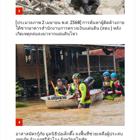
3
[ประมวลภาพ 2 เมษายน พ.ศ. 2568] การค้นหาผู้ติดค้างภาย
ใต้ซากอาคารสำนักงานการตรวจเงินแผ่นดิน (สตง.) หลัง
เกิดเหตุถล่มลงมาจากแผ่นดินไหว
4
อาสาสมัครกู้ภัย มูลนิธิป่อเต็กตึ๊ง ลงพื้นที่ช่วยเหลือผู้ประสบ
อุทกภัย อำเภอศรีสำโรง จังหวัดสุโขทัย