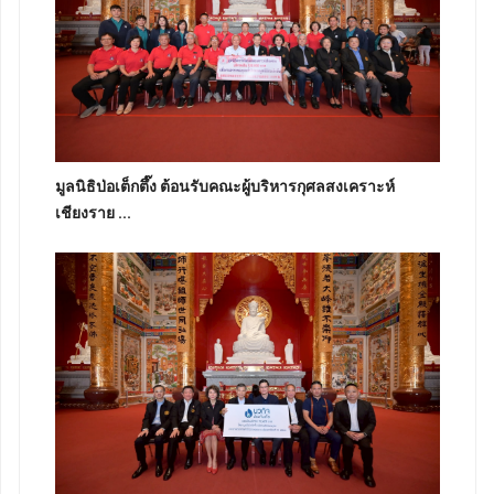
มูลนิธิป่อเต็กตึ๊ง ต้อนรับคณะผู้บริหารกุศลสงเคราะห์
เชียงราย ...